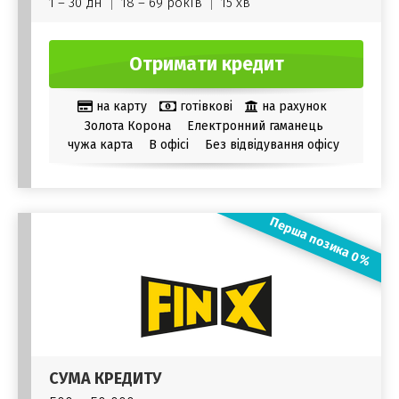
1 – 30 дн
18 – 69 років
15 хв
Отримати кредит
на карту
готівкові
на рахунок
Золота Корона
Електронний гаманець
чужа карта
В офісі
Без відвідування офісу
Перша позика 0%
СУМА КРЕДИТУ