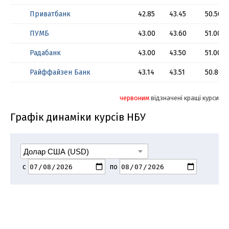
Приватбанк
42.85
43.45
50.50
ПУМБ
43.00
43.60
51.00
Радабанк
43.00
43.50
51.00
Райффайзен Банк
43.14
43.51
50.80
червоним
відзначені кращі курси
Графік динаміки курсів НБУ
с
по