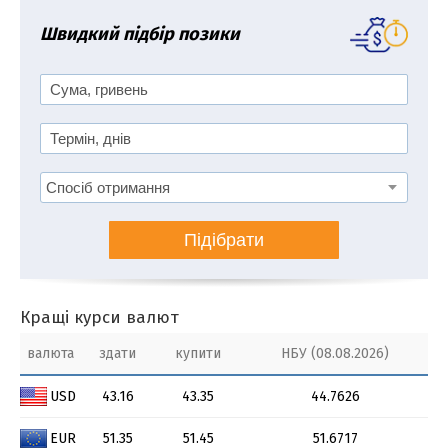
Швидкий підбір позики
Підібрати
Кращі курси валют
валюта
здати
купити
НБУ (08.08.2026)
USD
43.16
43.35
44.7626
EUR
51.35
51.45
51.6717