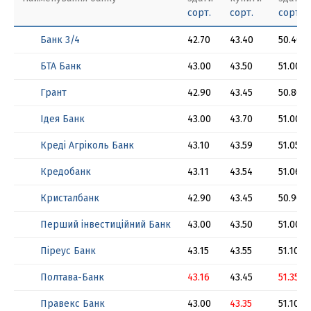
сорт.
сорт.
сорт.
Банк 3/4
42.70
43.40
50.40
БТА Банк
43.00
43.50
51.00
Грант
42.90
43.45
50.80
Ідея Банк
43.00
43.70
51.00
Креді Агріколь Банк
43.10
43.59
51.05
Кредобанк
43.11
43.54
51.06
Кристалбанк
42.90
43.45
50.90
Перший інвестиційний Банк
43.00
43.50
51.00
Піреус Банк
43.15
43.55
51.10
Полтава-Банк
43.16
43.45
51.35
Правекс Банк
43.00
43.35
51.10