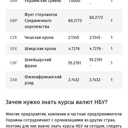
UAH
Украинская гривна
1.0000
1
-
Фунт стерлингов
60.2773
GBP
Соединенного
60.2773
1
-
королевства
CZK
Чешская крона
2.1345
2.1345
1
-
SEK
Шведская крона
4.7276
4.7276
1
-
Швейцарский
55.2761
CHF
55.2761
1
франк
-
Южноафриканский
ZAR
2.7432
2.7432
1
-
рэнд
Зачем нужно знать курсы валют НБУ?
Многие предприятия, компании и частные предприниматели
Украины сотрудничают с организациями из других стран,
поэтому для них важно знать курсы НБУ на сегодня, следить