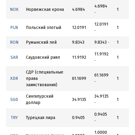
4.6984
NOK
Норвежская крона
4.6984
1
-
12.0191
PLN
Польский злотый
12.0191
1
-
RON
Румынский лей
9.8343
9.8343
1
-
11.9192
SAR
Саудовский риял
11.9192
1
-
СДР (специальные
61.1699
XDR
права
61.1699
1
-
заимствования)
Сингапурский
34.9135
SGD
34.9135
1
доллар
-
0.9405
TRY
Турецкая лира
0.9405
1
-
1.0000