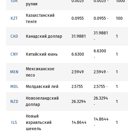
IDR
0.0025
0.0025
1000
-
рупия
Казахстанский
KZT
0.0955
0.0955
100
-
тенге
31.9881
CAD
Канадский доллар
31.9881
1
-
6.6300
CNY
Китайский юань
6.6300
1
-
Мексиканское
MXN
2.5949
2.5949
1
-
песо
MDL
Молдавский лей
2.5755
2.5755
1
-
Новозеландский
26.3294
NZD
26.3294
1
доллар
-
Новый
14.8644
ILS
израильский
14.8644
1
-
шекель