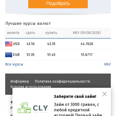
Подобрать
Лучшие курсы валют
валюта
сдать
купить
НБУ (09.08.2026)
USD
43.16
43.35
44.7626
EUR
51.35
51.45
51.6717
Все курсы
НБУ
Информер
Политика конфиденциальности
Условия использования
Заберите свой займ!
©
Займ от 3000 гривен, с
PROBANKI.COM.UA
любой кредитной
историей! Первый займ