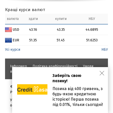
Кращі курси валют
валюта
здати
купити
НБУ
USD
43.16
43.35
44.6895
EUR
51.35
51.45
51.6253
Усі курси
НБУ
Інформер
Політика конфіденційності
Умови
використання
Заберіть свою
позику!
©
Позика від 400 гривень, з
PROBANKI.COM.UA
будь-якою кредитною
історією! Перша позика
Уся інформація про кредити і позики надана в
під 0.01%, тільки сьогодні!
ознайомлювальних цілях.