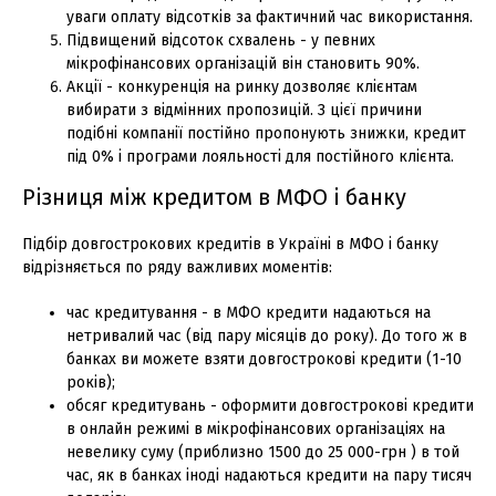
уваги оплату відсотків за фактичний час використання.
Підвищений відсоток схвалень - у певних
мікрофінансових організацій він становить 90%.
Акції - конкуренція на ринку дозволяє клієнтам
вибирати з відмінних пропозицій. З цієї причини
подібні компанії постійно пропонують знижки, кредит
під 0% і програми лояльності для постійного клієнта.
Різниця між кредитом в МФО і банку
Підбір довгострокових кредитів в Україні в МФО і банку
відрізняється по ряду важливих моментів:
час кредитування - в МФО кредити надаються на
нетривалий час (від пару місяців до року). До того ж в
банках ви можете взяти довгострокові кредити (1-10
років);
обсяг кредитувань - оформити довгострокові кредити
в онлайн режимі в мікрофінансових організаціях на
невелику суму (приблизно 1500 до 25 000-грн ) в той
час, як в банках іноді надаються кредити на пару тисяч