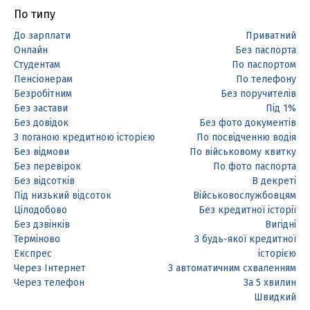
По типу
До зарплати
Приватний
Онлайн
Без паспорта
Студентам
По паспортом
Пенсіонерам
По телефону
Безробітним
Без поручителів
Без застави
Під 1%
Без довідок
Без фото документів
З поганою кредитною історією
По посвідченню водія
Без відмови
По військовому квитку
Без перевірок
По фото паспорта
Без відсотків
В декреті
Під низький відсоток
Військовослужбовцям
Цілодобово
Без кредитної історії
Без дзвінків
Вигідні
Терміново
З будь-якої кредитної
Експрес
історією
Через Інтернет
З автоматичним схваленням
Через телефон
За 5 хвилин
Швидкий