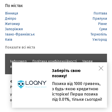
По містах
Вінниця
Полтава
Дніпро
Прилуки
Житомир
Рівне
Запоріжжя
Суми
Івано-Франківськ
Тернопіль
Київ
Ужгород
Показати всі міста
Інформер
Політика конфіденційності
Умови
використання
Заберіть свою
позику!
©
Позика від 1000 гривень,
PROBANKI.COM.UA
з будь-якою кредитною
історією! Перша позика
Уся інформація про кредити і позики надана в
під 0.01%, тільки сьогодні!
ознайомлювальних цілях.