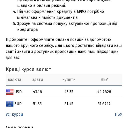
швидко в онлайн режимі.
Під час оформлення кредиту в МФО потрібно
мінімальна кількість документів.
Зрозуміла система пошуку актуальної пропозиції від
кредитора.
Підбирайте і оформляйте онлайн позики за допомогою
нашого зручного сервісу. Для цього достатньо відвідати наш
сайт і знайти з доступних пропозицій найбільш підходящий
для вас.
Кращі курси валют
валюта
здати
купити
НБУ
USD
43.16
43.35
44.7626
EUR
51.35
51.45
51.6717
Усі курси
НБУ
Сума позики