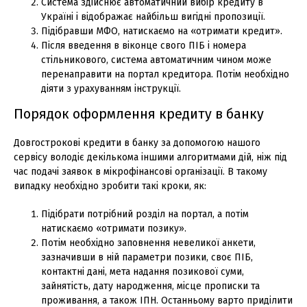
Система здійснює автоматичний вибір кредиту в
Україні і відображає найбільш вигідні пропозиції.
Підібравши МФО, натискаємо на «отримати кредит».
Після введення в віконце свого ПІБ і номера
стільникового, система автоматичним чином може
перенаправити на портал кредитора. Потім необхідно
діяти з урахуванням інструкції.
Порядок оформлення кредиту в банку
Довгострокові кредити в банку за допомогою нашого
сервісу володіє декількома іншими алгоритмами дій, ніж під
час подачі заявок в мікрофінансові організації. В такому
випадку необхідно зробити такі кроки, як:
Підібрати потрібний розділ на портал, а потім
натискаємо «отримати позику».
Потім необхідно заповнення невеликої анкети,
зазначивши в ній параметри позики, своє ПІБ,
контактні дані, мета надання позикової суми,
зайнятість, дату народження, місце прописки та
проживання, а також ІПН. Останньому варто приділити