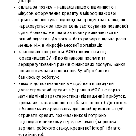
доларів;
оплата за позику – найважливішою відмінністю і
мінусом оформлення кредиту в мікрофінансової
організації виступає підвищена процентна ставка, що
нараховується за кожен день застосування позикової
суми. У банках же плата за позику виявляється як
річний відсоток. До того ж його розмір в кілька разів
менше, ніж в мікрофінансової організації;
законодавство-робота МФО опиняється під
юрисдикцією ЗУ «Про фінансові послуги та
держрегулювання ринків фінансових послуг». Банки
повинні вимагати положення ЗУ «Про банки і
банківську роботу»;
вимоги до позичальників - щоб взяти швидкий
довгостроковий кредит в Україні в МФО не варто
мати відмінні характеристики (підвищений прибуток,
тривалий стаж діяльності та багато іншого). До того ж
в банківських організаціях діє інший принцип – щоб
отримати кредит, позичальникові потрібно
відповідати великому переліку вимог (за рівнем
зарплат, робочого стажу, кредитної історії і багато
чого іншого);