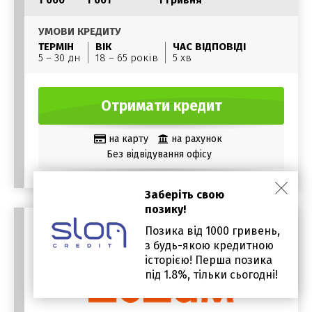
1 000
1 001
1 гривня
УМОВИ КРЕДИТУ
ТЕРМІН
ВІК
ЧАС ВІДПОВІДІ
5 – 30 дн
18 – 65 років
5 хв
Отримати кредит
на карту
на рахунок
Без відвідування офісу
Заберіть свою
позику!
Позика від 1000 гривень,
з будь-якою кредитною
історією! Перша позика
під 1.8%, тільки сьогодні!