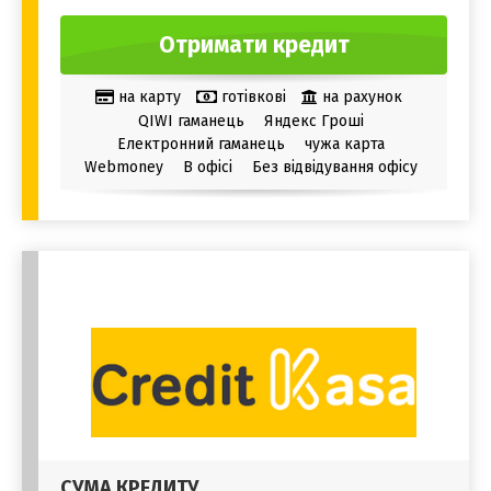
Отримати кредит
на карту
готівкові
на рахунок
QIWI гаманець
Яндекс Гроші
Електронний гаманець
чужа карта
Webmoney
В офісі
Без відвідування офісу
СУМА КРЕДИТУ