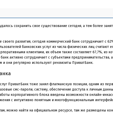
удалось сохранить свое существование сегодня, а тем более заня
ле своего развития, сегодня коммерческий банк сотрудничает с 6
ользователей банковских услуг из числа физических лиц считают 
орпоративными клиентами, их объем также составляет 67,7%, из к
 банк активно сотрудничает с субъектами предпринимательства, а
ым и они регулярно используют реквизиты ПриватБанк.
анкa
слуг ПриватБанк тоже занял флагманскую позиции, одним из перв
азовые смс-пароли, систему, обеспечение доступа к личным данн
аботы корпоративного блока введены возможности онлайн-инкас
жения с интуитивно понятным и многофункциональным интерфей
ам, можно найти на официальном ресурсе, там же размещены ко