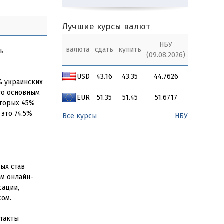
Лучшие курсы валют
НБУ
валюта
сдать
купить
ть
(09.08.2026)
USD
43.16
43.35
44.7626
2% украинских
его основным
EUR
51.35
51.45
51.6717
оторых 45%
 это 74.5%
Все курсы
НБУ
ых став
ым онлайн-
сации,
сом.
нтакты