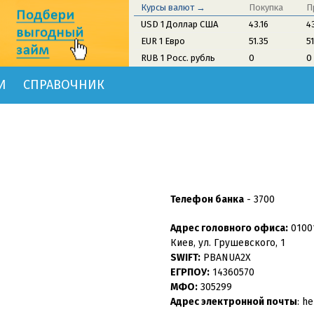
Курсы валют →
Покупка
П
USD 1 Доллар США
43.16
4
EUR 1 Евро
51.35
5
RUB 1 Росс. рубль
0
0
И
СПРАВОЧНИК
Телефон банка
-
3700
Адрес головного офиса:
01001
Киев, ул. Грушевского, 1
SWIFT:
PBANUA2X
ЕГРПОУ:
14360570
МФО:
305299
Адрес электронной почты
: h