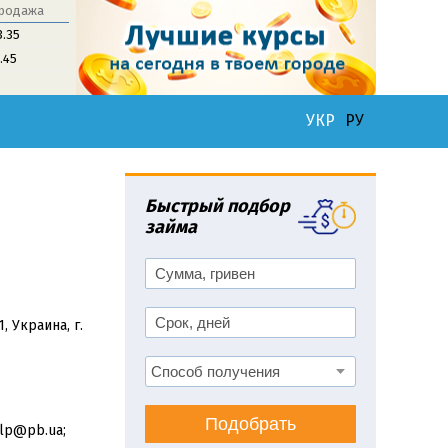
родажа
3.35
1.45
УКР
РУ
Быстрый подбор
займа
, Украина, г.
Подобрать
elp@pb.ua;