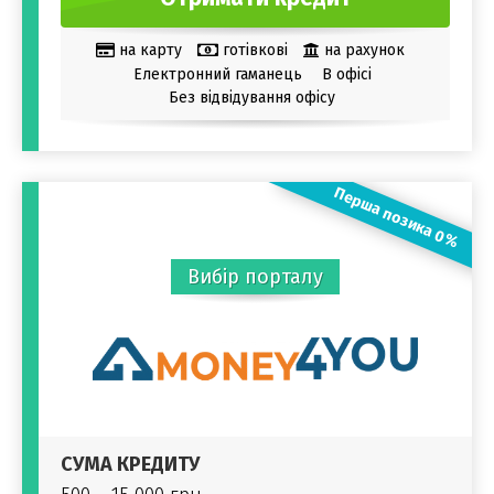
на карту
готівкові
на рахунок
Електронний гаманець
В офісі
Без відвідування офісу
Перша позика 0%
Вибір порталу
СУМА КРЕДИТУ