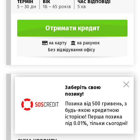
ТЕРМІН
ВІК
ЧАС ВІДПОВІДІ
5 – 30 дн
18 – 65 років
5 хв
Отримати кредит
на карту
на рахунок
Без відвідування офісу
Заберіть свою
позику!
Позика від 500 гривень, з
будь-якою кредитною
історією! Перша позика
під 0.01%, тільки сьогодні!