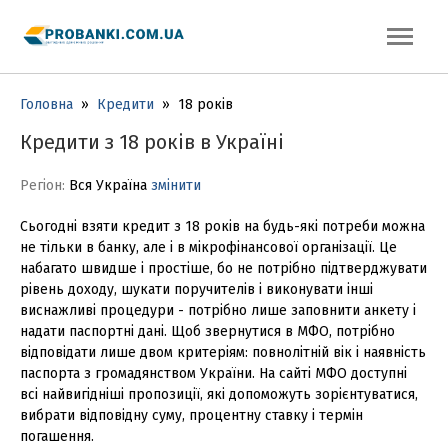
Головна
»
Кредити
»
18 років
Кредити з 18 років в Україні
Регіон:
Вся Україна
змінити
Сьогодні взяти кредит з 18 років на будь-які потреби можна
не тільки в банку, але і в мікрофінансової організації. Це
набагато швидше і простіше, бо не потрібно підтверджувати
рівень доходу, шукати поручителів і виконувати інші
виснажливі процедури - потрібно лише заповнити анкету і
надати паспортні дані. Щоб звернутися в МФО, потрібно
відповідати лише двом критеріям: повнолітній вік і наявність
паспорта з громадянством України. На сайті МФО доступні
всі найвигідніші пропозиції, які допоможуть зорієнтуватися,
вибрати відповідну суму, процентну ставку і термін
погашення.