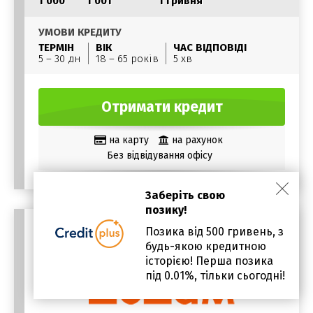
1 000
1 001
1 гривня
УМОВИ КРЕДИТУ
ТЕРМІН
ВІК
ЧАС ВІДПОВІДІ
5 – 30 дн
18 – 65 років
5 хв
Отримати кредит
на карту
на рахунок
Без відвідування офісу
Заберіть свою
позику!
Позика від 500 гривень, з
будь-якою кредитною
історією! Перша позика
під 0.01%, тільки сьогодні!