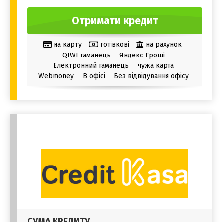
Отримати кредит
на карту
готівкові
на рахунок
QIWI гаманець
Яндекс Гроші
Електронний гаманець
чужа карта
Webmoney
В офісі
Без відвідування офісу
СУМА КРЕДИТУ