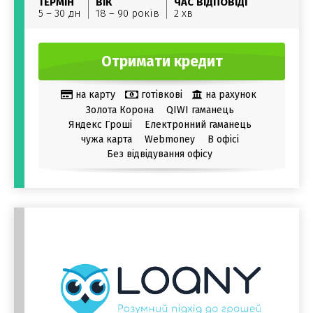
ТЕРМІН
ВІК
ЧАС ВІДПОВІДІ
5 – 30 дн
18 – 90 років
2 хв
Отримати кредит
на карту
готівкові
на рахунок
Золота Корона
QIWI гаманець
Яндекс Гроші
Електронний гаманець
чужа карта
Webmoney
В офісі
Без відвідування офісу