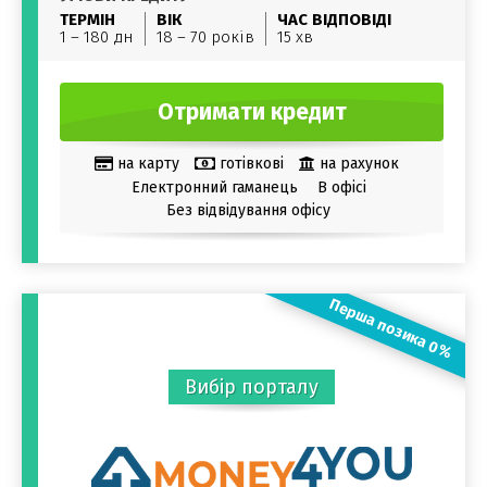
ТЕРМІН
ВІК
ЧАС ВІДПОВІДІ
1 – 180 дн
18 – 70 років
15 хв
Отримати кредит
на карту
готівкові
на рахунок
Електронний гаманець
В офісі
Без відвідування офісу
Перша позика 0%
Вибір порталу