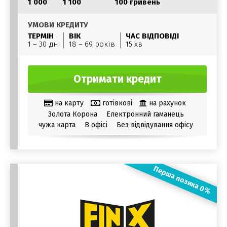
1 000
1 100
100 гривень
УМОВИ КРЕДИТУ
ТЕРМІН
ВІК
ЧАС ВІДПОВІДІ
1 – 30 дн
18 – 69 років
15 хв
Отримати кредит
на карту
готівкові
на рахунок
Золота Корона
Електронний гаманець
чужа карта
В офісі
Без відвідування офісу
Перша позика 0%