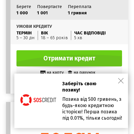
Берете
Повертаєте
Переплата
1 000
1 001
1 гривня
УМОВИ КРЕДИТУ
ТЕРМІН
ВІК
ЧАС ВІДПОВІДІ
5 – 30 дн
18 – 65 років
5 хв
Отримати кредит
на карту
на рахунок
Без відвідування офісу
Заберіть свою
позику!
Позика від 500 гривень, з
будь-якою кредитною
історією! Перша позика
під 0.01%, тільки сьогодні!