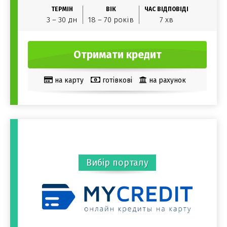
ТЕРМІН
ВІК
ЧАС ВІДПОВІДІ
3 – 30 дн
18 – 70 років
7 хв
Отримати кредит
на карту
готівкові
на рахунок
QIWI гаманець
Яндекс Гроші
Електронний гаманець
чужа карта
Webmoney
В офісі
Без відвідування офісу
Вибір порталу