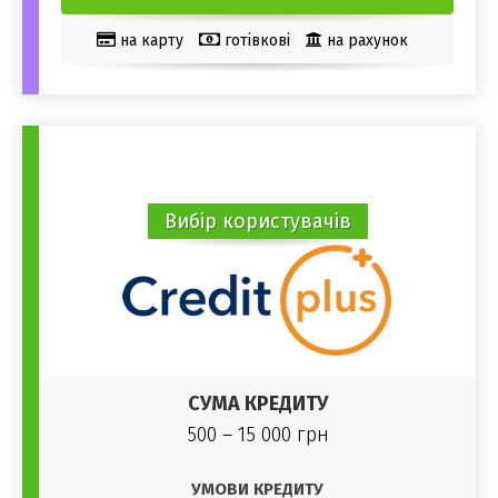
на карту
готівкові
на рахунок
QIWI гаманець
Електронний гаманець
чужа карта
Webmoney
В офісі
Без відвідування офісу
Вибір користувачів
СУМА КРЕДИТУ
500 – 15 000 грн
УМОВИ КРЕДИТУ