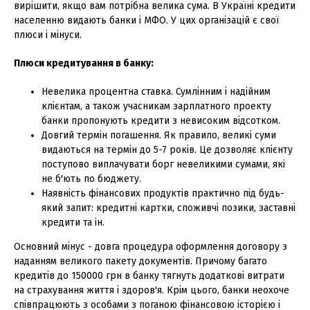
вирішити, якщо вам потрібна велика сума. В Україні кредити
населенню видають банки і МФО. У цих організацій є свої
плюси і мінуси.
Плюси кредитування в банку:
Невелика процентна ставка. Сумлінним і надійним
клієнтам, а також учасникам зарплатного проекту
банки пропонують кредити з невисоким відсотком.
Довгий термін погашення. Як правило, великі суми
видаються на термін до 5-7 років. Це дозволяє клієнту
поступово виплачувати борг невеликими сумами, які
не б'ють по бюджету.
Наявність фінансових продуктів практично під будь-
який запит: кредитні картки, споживчі позики, заставні
кредити та ін.
Основний мінус - довга процедура оформлення договору з
наданням великого пакету документів. Причому багато
кредитів до 150000 грн в банку тягнуть додаткові витрати
на страхування життя і здоров'я. Крім цього, банки неохоче
співпрацюють з особами з поганою фінансовою історією і