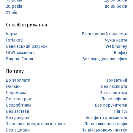
19 років
до 80 років
20 років
до 85 років
21 рік
Спосіб отримання
Карта
Електронний гаманець
Готівкові
Чужа карта
Банківський рахунок
Webmoney
QIWI гаманець
В офісі
Яндекс Гроші
Без відвідування офісу
По типу
До зарплати
Приватний
Онлайн
Без паспорта
Студентам
По паспортом
Пенсіонерам
По телефону
Безробітним
Без поручителів
Без застави
Під 1%
Без довідок
Без фото документів
З поганою кредитною історією
По посвідченню водія
Без відмови
По військовому квитку