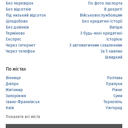
Без перевірок
По фото паспорта
Без відсотків
В декреті
Під низький відсоток
Військовослужбовцям
Цілодобово
Без кредитної історії
Без дзвінків
Вигідні
Терміново
З будь-якої кредитної
Експрес
історією
Через Інтернет
З автоматичним схваленням
Через телефон
За 5 хвилин
Швидкий
По містах
Вінниця
Полтава
Дніпро
Прилуки
Житомир
Рівне
Запоріжжя
Суми
Івано-Франківськ
Тернопіль
Київ
Ужгород
Показати всі міста