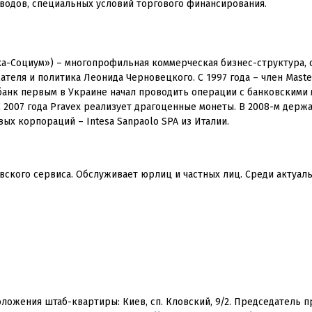
одов, специальных условий торгового финансирования.
а-Социум») – многопрофильная коммерческая бизнес-структура, 
теля и политика Леонида Черновецкого. С 1997 года – член Maste
году банк первым в Украине начал проводить операции с банковскими
 2007 года Pravex реализует драгоценные монеты. В 2008-м держ
ых корпораций – Intesa Sanpaolo SPA из Италии.
вского сервиса. Обслуживает юрлиц и частных лиц. Среди актуа
оложения штаб-квартиры: Киев, сп. Кловский, 9/2. Председатель 