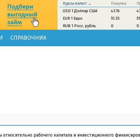
Курсы валют →
Покупка
П
USD 1 Доллар США
43.16
4
EUR 1 Евро
51.35
5
RUB 1 Росс. рубль
0
0
И
СПРАВОЧНИК
ы относительно рабочего капитала и инвестиционного финансиров