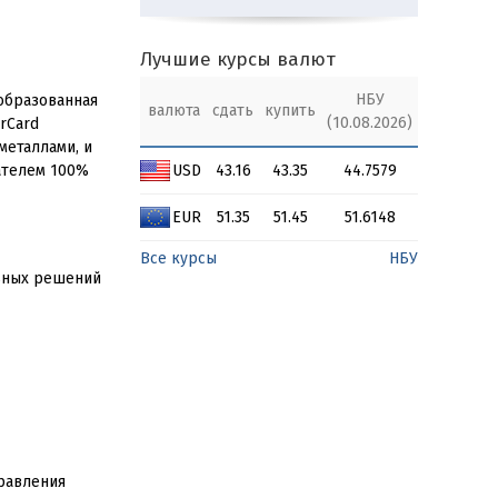
Лучшие курсы валют
НБУ
образованная
валюта
сдать
купить
(10.08.2026)
rCard
 металлами, и
ателем 100%
USD
43.16
43.35
44.7579
EUR
51.35
51.45
51.6148
Все курсы
НБУ
льных решений
правления