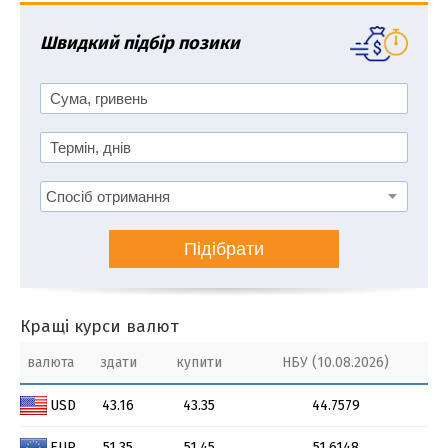
Швидкий підбір позики
Підібрати
Кращі курси валют
валюта
здати
купити
НБУ (10.08.2026)
USD
43.16
43.35
44.7579
EUR
51.35
51.45
51.6148