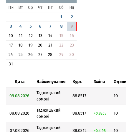
Пн
Вт
Ср
Чт
Пт
Сб
Нд
1
2
3
4
5
6
7
8
9
10
11
12
13
14
15
16
17
18
19
20
21
22
23
24
25
26
27
28
29
30
31
Дата
Найменування
Курс
Зміна
Одиниця
Таджицький
09.08.2026
88.8517
10
-
сомоні
Таджицький
08.08.2026
88.8517
10
+0.8205
сомоні
Таджицький
07.08.2026
88.0312
10
+0.4198