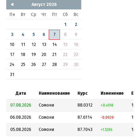
Август 2026
Пн
Вт
Ср
Чт
Пт
Сб
Вс
1
2
3
4
5
6
7
8
9
10
11
12
13
14
15
16
17
18
19
20
21
22
23
24
25
26
27
28
29
30
31
Дата
Наименование
Курс
Изменение
Еди
07.08.2026
Сомони
88.0312
10
+0.4198
06.08.2026
Сомони
87.6114
10
-0.0929
05.08.2026
Сомони
87.7043
10
+1.1286