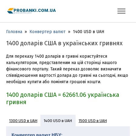
Головна
»
Конвертер валют
»
1400 USD в UAH
1400 доларів США в українських гривнях
Для переказу 1400 доларів в гривні користуйтеся
калькулятором, представленим на цій сторінці нашого
фінансового порталу. Такий переказ дозволяє визначити
співвідношення вартості долара до гривні на сьогодні, якщо
необхідно купити або поміняти грошові кошти.
1400 доларів США = 62661.06 українська
гривня
1300 USD в UAH
1500 USD в UAH
1400 USD в UAH
1600 USD в UAH
1700 USD в UAH
1800 USD в UAH
Конвертер валют НБУ: