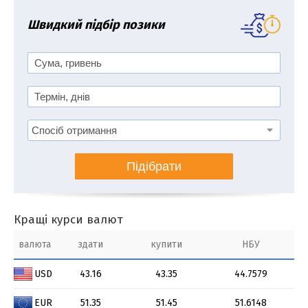
Швидкий підбір позики
Підібрати
Кращі курси валют
валюта
здати
купити
НБУ
USD
43.16
43.35
44.7579
EUR
51.35
51.45
51.6148