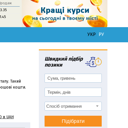
Продаж
3.35
1.45
0
УКР
РУ
Швидкий підбір
позики
талу. Такий
рошові кошти.
D в UAH
Підібрати