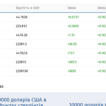
Вартість в UAH
Зміна
Зміна
44.7626
+0.0731
+0.16
223.813
+0.3655
+0.16
4476.26
+7.31
+0.16
22381.3
+36.55
+0.16
44762.6
+73.1
+0.16
223813
+365.5
+0.16
2238130
+3655
+0.16
ах
0000 доларів США в
10000 доларів
фунтах стерлінгів