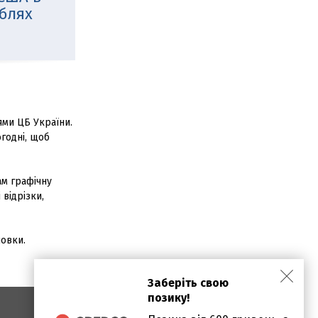
ублях
ями ЦБ України.
годні, щоб
ам графічну
 відрізки,
новки.
Заберіть свою
позику!