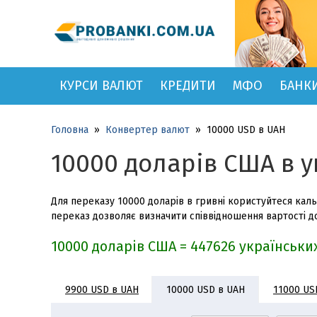
КУРСИ ВАЛЮТ
КРЕДИТИ
МФО
БАНК
Головна
»
Конвертер валют
»
10000 USD в UAH
10000 доларів США в у
Для переказу 10000 доларів в гривні користуйтеся каль
переказ дозволяє визначити співвідношення вартості до
10000 доларів США = 447626 українськи
9900 USD в UAH
11000 US
10000 USD в UAH
15000 USD в UAH
16000 USD в UAH