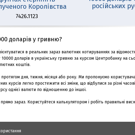
російських р
лученого Королівства
7426.1123
00 доларів у гривню?
ієнтуватися в реальних зараз валютних котируваннях за відомост
10000 доларів в українську гривню за курсом Центробанку на сьо
лютних коштів.
у протягом дня, тижня, місяця або року. Ми пропонуємо користувач
х курсів легко простежити всі зміни, що відбулися за різні часові
рсу однієї валюти по відношенню до іншої.
 прямо зараз. Користуйтеся калькулятором і робіть правильні вис
користання