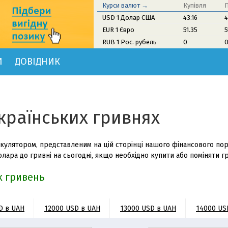
Курси валют →
Купівля
USD 1 Долар США
43.16
4
EUR 1 Євро
51.35
5
RUB 1 Рос. рубель
0
И
ДОВІДНИК
країнських гривнях
кулятором, представленим на цій сторінці нашого фінансового пор
лара до гривні на сьогодні, якщо необхідно купити або поміняти г
х гривень
D в UAH
12000 USD в UAH
13000 USD в UAH
14000 US