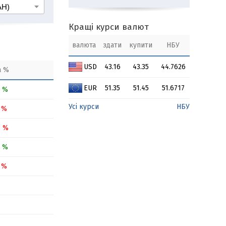
Кращі курси валют
валюта
здати
купити
НБУ
USD
43.16
43.35
44.7626
а %
EUR
51.35
51.45
51.6717
6 %
Усі курси
НБУ
3 %
9 %
3 %
2 %