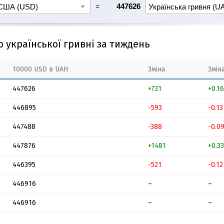
=
447626
о української гривні за тиждень
10000 USD в UAH
Зміна
Змін
447626
+731
+0.1
446895
-593
-0.1
447488
-388
-0.0
447876
+1481
+0.3
446395
-521
-0.1
446916
–
–
446916
–
–