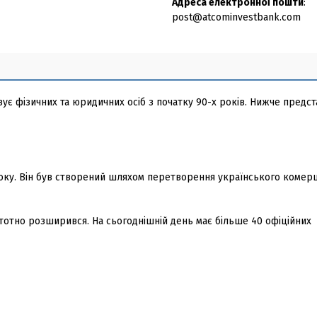
Адреса електронної пошти
:
post@atcominvestbank.com
вує фізичних та юридичних осіб з початку 90-х років. Нижче предс
року. Він був створений шляхом перетворення українського комер
істотно розширився. На сьогоднішній день має більше 40 офіційних