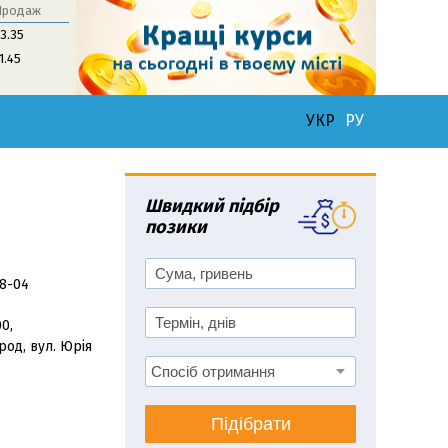
Продаж
3.35
1.45
0
УКР
РУ
Швидкий підбір
позики
98-04
0,
род, вул. Юрія
Підібрати