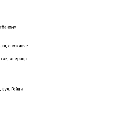
стбаном»
азів, споживче
ток, операції
 вул. Гойди