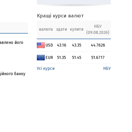
Кращі курси валют
НБУ
валюта
здати
купити
(09.08.2026)
тавлено його
USD
43.16
43.35
44.7626
EUR
51.35
51.45
51.6717
Усі курси
НБУ
ційного банку