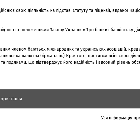
ійснює свою діяльність на підставі Статуту та ліцензії, виданої Нац
відності з положеннями Закону України «Про банки і банківську дія
вним членом багатьох міжнародних та українських асоціацій, кред
нківська валютна біржа та ін.) Крім того, протягом всієї своєї діял
та подяками, що підтверджує його надійність і високий рівень об
користання
Уся інформація пр