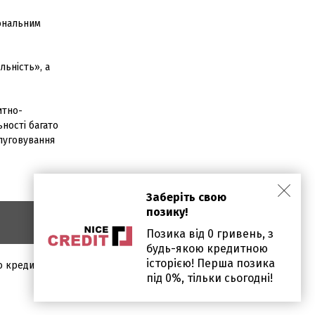
іональним
льність», а
итно-
ьності багато
слуговування
Заберіть свою
позику!
Позика від 0 гривень, з
будь-якою кредитною
історією! Перша позика
о кредити і позики надана в ознайомлювальних цілях.
під 0%, тільки сьогодні!