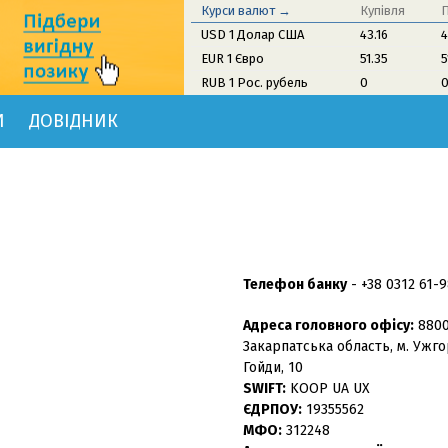
Курси валют →
Купівля
USD 1 Долар США
43.16
4
EUR 1 Євро
51.35
5
RUB 1 Рос. рубель
0
И
ДОВІДНИК
Телефон банку
-
+38 0312 61-
Адреса головного офісу:
8800
Закарпатська область, м. Ужго
Гойди, 10
SWIFT:
KOOP UA UX
ЄДРПОУ:
19355562
МФО:
312248