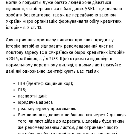
могли б подумати. Дуже багато людей хоче дізнатися
відомості, які зберігаються в базі даних УБКІ. І це реально
зробити безкоштовно, так як це передбачено законом
України «Про організацію формування та обігу кредитних
історій» п. 3 ст. 13.
Для отримання оригіналу виписки про свою кредитну
історію потрібно відправити рекомендований лист на
поштову адресу ТОВ «Українське бюро кредитних історій»,
49044, м Дніпро, а / я 2733. Щоб отримати відповідь в
нормальному коректному вигляді, в цьому листі вказуйте
дані, які однозначно ідентифікують Вас, такі як:
ІПН (ідентифікаційний код);
ПІБ;
паспортні дані;
юридична адреса;
реальну адресу проживання.
Вам повинні відповісти не більше ніж через 2 дні після
того, як лист дійде до адресата. Відповідь буде таким
же рекомендованим листом, для отримання якого
потрібно особисто прийти в поштове відділення і