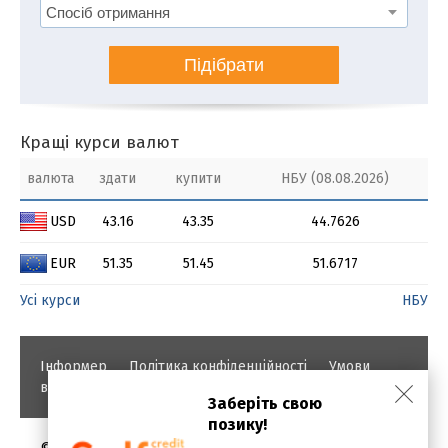
Підібрати
Кращі курси валют
валюта
здати
купити
НБУ (08.08.2026)
USD
43.16
43.35
44.7626
EUR
51.35
51.45
51.6717
Усі курси
НБУ
Інформер
Політика конфіденційності
Умови
використання
Заберіть свою
позику!