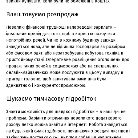
звикли купувати, коли були не обмежені в коштах.
Влаштовуємо розпродаж
Невеликі фінансові труднощі напередодні зарплати –
ідеальний привід для того, щоб з користю позбутися
непотрібних речей. Чи не в кожному будинку завжди
знайдеться нова, але не підійшла господарям за розміром
або фасоном одяг, або незатребувана побутова техніка в
пристойному стані. Оперативне розміщення оголошень про
продаж таких речей в соцмережах або на спеціальних
онлайн-майданчиках може послужити в цьому випадку в
пригоді; головне, щоб запитувана вами ціна була
адекватною і конкурентоспроможною.
Шукаємо тимчасову підробіток
Знайти можливість для швидкої підробітки – в наші дні не
проблема. Варіанти отримання невеликого додаткового
доходу легко можна знайти в інтернеті. Робота знайдеться
на будь-який смак і здібності, починаючи з роздачі листівок і
закінчуючи доставкою їжі, вигулом собак чи написанням