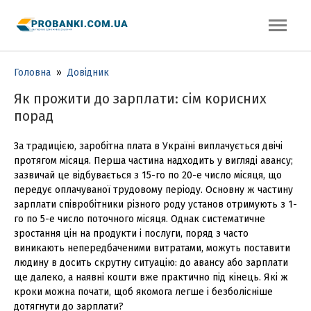
Головна
»
Довідник
Як прожити до зарплати: сім корисних
порад
За традицією, заробітна плата в Україні виплачується двічі
протягом місяця. Перша частина надходить у вигляді авансу;
зазвичай це відбувається з 15-го по 20-е число місяця, що
передує оплачуваної трудовому періоду. Основну ж частину
зарплати співробітники різного роду установ отримують з 1-
го по 5-е число поточного місяця. Однак систематичне
зростання цін на продукти і послуги, поряд з часто
виникають непередбаченими витратами, можуть поставити
людину в досить скрутну ситуацію: до авансу або зарплати
ще далеко, а наявні кошти вже практично під кінець. Які ж
кроки можна почати, щоб якомога легше і безболісніше
дотягнути до зарплати?