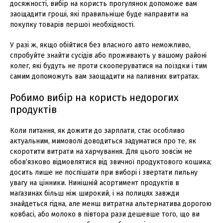
досяжності, вибір на користь прогулянок допоможе вам
заощадити гроші, які правильніше буде направити на
покупку товарів першої необхідності.
У разі ж, якщо обійтися без власного авто неможливо,
спробуйте знайти сусідів або проживають у вашому районі
колег, які будуть не проти скооперуватися на поїздки і тим
самим допоможуть вам заощадити на паливних витратах.
Робимо вибір на користь недорогих
продуктів
Коли питання, як дожити до зарплати, стає особливо
актуальним, мимоволі доводиться задуматися про те, як
скоротити витрати на харчування. Для цього зовсім не
обов’язково відмовлятися від звичної продуктового кошика;
досить лише не поспішати при виборі і звертати пильну
увагу на цінники. Нинішній асортимент продуктів в
магазинах більш ніж широкий, і на полицях завжди
знайдеться гідна, але менш витратна альтернатива дорогою
ковбасі, або молоко в півтора рази дешевше того, що ви