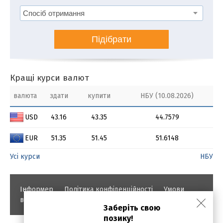
Підібрати
Кращі курси валют
валюта
здати
купити
НБУ (10.08.2026)
USD
43.16
43.35
44.7579
EUR
51.35
51.45
51.6148
Усі курси
НБУ
Інформер
Політика конфіденційності
Умови
використання
Заберіть свою
позику!