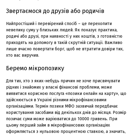
Звертаємося до друзів або родичів
Найпростіший і перевірений спосіб – це перехопити
невелику суму у близьких людей. Як показує практика,
родичі або друзі, при наявності у них коштів, з готовністю
приходять на допомогу в такій скрутній ситуації. Важливо
лише вчасно повертати борг, щоб не втратити довіри тих,
хто вас виручив.
Беремо мікропозику
Для тих, хто з яких-небудь причин не хоче присвячувати
рідних і знайомих у власні фінансові проблеми, може
виявитися корисною послуга «позики онлайн на карту», ​​що
здійснюється в Україні різними мікрофінансовими
організаціями. Термін позики МФО зазвичай передбачає
користування засобами від декількох днів до місяця. Розмір
позичає суми може варіюватися до 10000 гривень. При
цьому перший займ в мікрофінансових організаціях
оформляється з нульовою процентною ставкою, а значить,