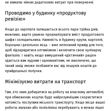
не вимагає ніяких додаткових витрат при поверненні.
Проводимо у будинку «продуктову
ревізію»
Якщо до зарплати залишається всього пара-трійка днів,
можливо, варто уважно проаналізувати вміст продуктового
шафи і холодильника. Наявність в будинку крупи, картоплі,
борошна і декількох яєць – вже непоганий привід для того,
щоб підзарядитися оптимізмом і включити свою кулінарну
фантазію. І навіть якщо вимушений «дієтичний» раціон
здається вам нудним і одноманітним, не виключено, що
такий захід зможе позбавити вас від пошуків коштів до
прийдешньої получки.
Мінімізуємо витрати на транспорт
Тим, хто звик добиратися на роботу на власному автомобілі,
при обмежених коштах буде найрозумнішим скористатися
натомість послугами міського транспорту. Якщо місце вашої
роботи, магазин або поліклініка перебувають в межах пішої