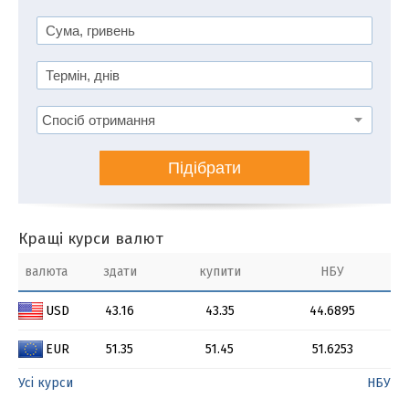
Підібрати
Кращі курси валют
валюта
здати
купити
НБУ
USD
43.16
43.35
44.6895
EUR
51.35
51.45
51.6253
Усі курси
НБУ