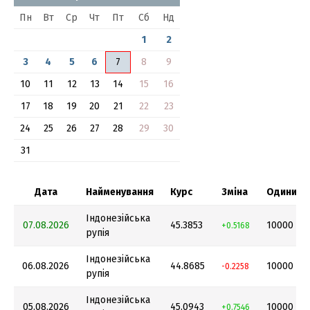
Пн
Вт
Ср
Чт
Пт
Сб
Нд
1
2
3
4
5
6
7
8
9
10
11
12
13
14
15
16
17
18
19
20
21
22
23
24
25
26
27
28
29
30
31
Дата
Найменування
Курс
Зміна
Одиниця
Індонезійська
07.08.2026
45.3853
10000
+0.5168
рупія
Індонезійська
06.08.2026
44.8685
10000
-0.2258
рупія
Індонезійська
05.08.2026
45.0943
10000
+0.7546