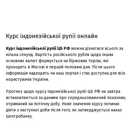
Курс iндонезійської рупії онлайн
Курс iндонезійської рупії ЦБ РФ
можна дізнатися всього за
кілька секунд. Вартість російського рубля щодо інших
основних валют формується на біржових торгах, які
проходять в Москві в першій половині дня. Після цього
інформація надходить на наш портал і стає доступна для всіх
користувачів України.
Прогноз щодо курсу iндонезійської рупії ЦБ РФ на завтра
встановлюється за даними про середньозважений показник,
отриманий на поточну добу. Нове значення курсу починає
діяти з наступної доби після того, як затверджується наказ
Центробанку.