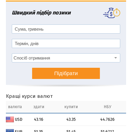
Швидкий підбір позики
Підібрати
Кращі курси валют
валюта
здати
купити
НБУ
USD
43.16
43.35
44.7626
EUR
51.35
51.45
51.6717