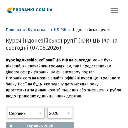
Головна
»
Курсы валют ЦБ РФ
»
Індонезійська рупія
Курси iндонезійської рупії (IDR) ЦБ РФ на
сьогодні (07.08.2026)
Курс iндонезійської рупії ЦБ РФ на сьогодні
може бути
цікавий, як звичайним громадянам, так і представникам
ділової сфери України. На фінансовому порталі
Probanki.com.ua можна знайти офіційні курси Центрального
банку Росії на будь-яку задану дату місяця і року,
простежити за динамікою збільшення або зменшення рубля
щодо грошових одиниць інших держав.
Серпень 2026