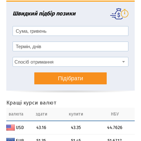
Швидкий підбір позики
Підібрати
Кращі курси валют
валюта
здати
купити
НБУ
USD
43.16
43.35
44.7626
EUR
51.35
51.45
51.6717