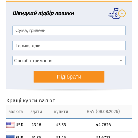
Швидкий підбір позики
Підібрати
Кращі курси валют
валюта
здати
купити
НБУ (08.08.2026)
USD
43.16
43.35
44.7626
EUR
51.35
51.45
51.6717