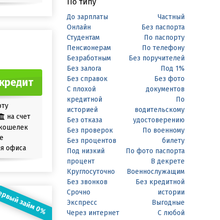
По типу
До зарплаты
Частный
Онлайн
Без паспорта
Студентам
По паспорту
Пенсионерам
По телефону
Безработным
Без поручителей
Без залога
Под 1%
Без справок
Без фото
кредит
С плохой
документов
кредитной
По
рту
историей
водительскому
на счет
Без отказа
удостоверению
кошелек
Без проверок
По военному
е
Без процентов
билету
я офиса
Под низкий
По фото паспорта
процент
В декрете
Круглосуточно
Военнослужащим
Без звонков
Без кредитной
ервый займ 0%
Срочно
истории
Экспресс
Выгодные
Через интернет
С любой