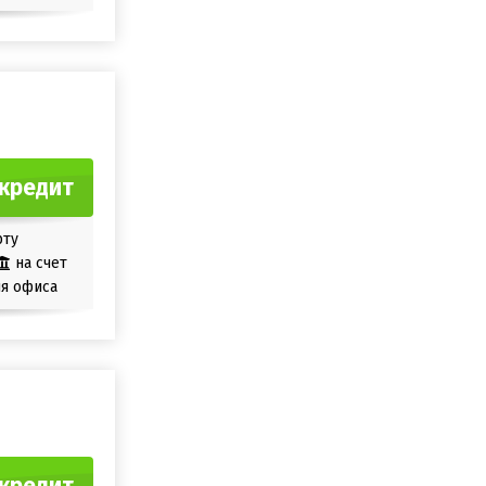
кредит
рту
на счет
я офиса