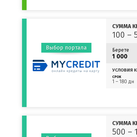
СУММА К
100 – 
Выбор портала
Берете
1 000
УСЛОВИЯ К
СРОК
1 – 180 дн
СУММА К
500 – 