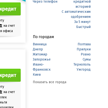
Через телефон
кредитной
историей
кредит
С автоматическим
одобрением
рту
За 5 минут
на счет
Быстрый
я офиса
По городам
Винница
Полтава
Днепр
Прилуки
Житомир
Ровно
Запорожье
Сумы
Ивано-
Тернополь
Франковск
Ужгород
кредит
Киев
Показать все города
рту
на счет
елек
ньги
кошелек