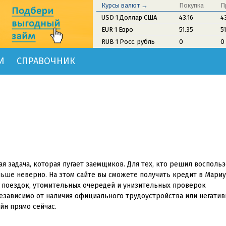
Курсы валют →
Покупка
П
USD 1 Доллар США
43.16
4
EUR 1 Евро
51.35
5
RUB 1 Росс. рубль
0
0
И
СПРАВОЧНИК
я задача, которая пугает заемщиков. Для тех, кто решил восполь
ьше неверно. На этом сайте вы сможете получить кредит в Мариу
х поездок, утомительных очередей и унизительных проверок
независимо от наличия официального трудоустройства или негати
йн прямо сейчас.