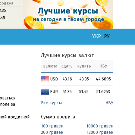
родажа
3.35
1.45
УКР
РУ
Лучшие курсы валют
валюта
сдать
купить
НБУ
USD
43.16
43.35
44.6895
EUR
51.35
51.45
51.6253
зоваться
Все курсы
НБУ
поле за
Сумма кредита
вной кредитной
100 гривен
10000 гривен
200 гривен
12000 гривен