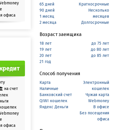
Webmoney
65 дней
Краткосрочные
е
90 дней
Несколько
я офиса
1 месяц
месяцев
2 месяца
Долгосрочные
Возраст заемщика
18 лет
до 75 лет
19 лет
до 80 лет
20 лет
до 85 лет
21 год
кредит
Способ получения
рту
Карта
Электронный
на счет
Наличные
кошелек
Банковский счет
Чужая карта
елек
QIWI кошелек
Webmoney
ньги
Яндекс Деньги
В офисе
кошелек
Без посещения
Webmoney
офиса
е
я офиса