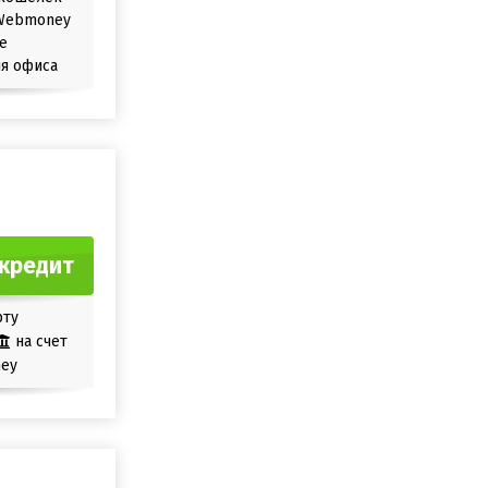
Webmoney
е
я офиса
кредит
рту
на счет
ey