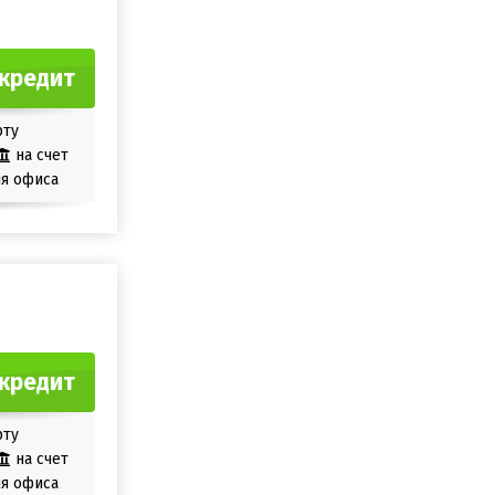
кредит
рту
на счет
я офиса
кредит
рту
на счет
я офиса