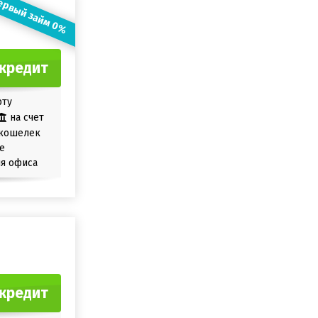
ервый займ 0%
кредит
рту
на счет
кошелек
е
я офиса
кредит