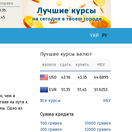
родажа
3.35
1.45
УКР
РУ
Лучшие курсы валют
валюта
сдать
купить
НБУ
USD
43.16
43.35
44.6895
EUR
51.35
51.45
51.6253
, чем в
Все курсы
НБУ
вия на пути к
ны. Одно из
Сумма кредита
100 гривен
10000 гривен
200 гривен
12000 гривен