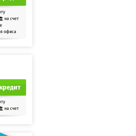
рту
на счет
е
я офиса
кредит
рту
на счет