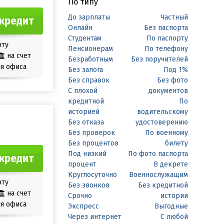
По типу
До зарплаты
Частный
кредит
Онлайн
Без паспорта
Студентам
По паспорту
рту
Пенсионерам
По телефону
на счет
Безработным
Без поручителей
я офиса
Без залога
Под 1%
Без справок
Без фото
С плохой
документов
кредитной
По
историей
водительскому
Без отказа
удостоверению
Без проверок
По военному
Без процентов
билету
Под низкий
По фото паспорта
кредит
процент
В декрете
Круглосуточно
Военнослужащим
рту
Без звонков
Без кредитной
на счет
Срочно
истории
я офиса
Экспресс
Выгодные
Через интернет
С любой