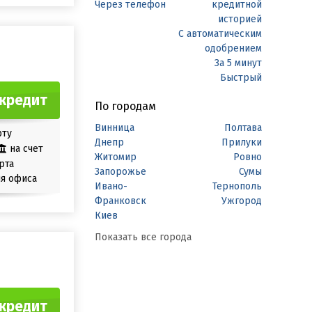
Через телефон
кредитной
историей
С автоматическим
одобрением
За 5 минут
Быстрый
кредит
По городам
Винница
Полтава
рту
Днепр
Прилуки
на счет
Житомир
Ровно
рта
Запорожье
Сумы
я офиса
Ивано-
Тернополь
Франковск
Ужгород
Киев
Показать все города
кредит