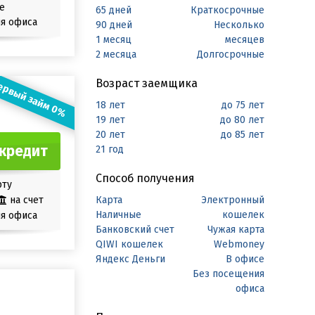
е
65 дней
Краткосрочные
я офиса
90 дней
Несколько
1 месяц
месяцев
2 месяца
Долгосрочные
Возраст заемщика
ервый займ 0%
18 лет
до 75 лет
19 лет
до 80 лет
20 лет
до 85 лет
кредит
21 год
Способ получения
рту
на счет
Карта
Электронный
Наличные
кошелек
я офиса
Банковский счет
Чужая карта
QIWI кошелек
Webmoney
Яндекс Деньги
В офисе
Без посещения
офиса