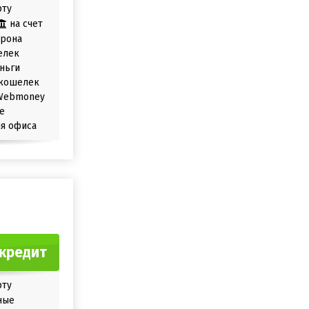
рту
на счет
орона
елек
ньги
кошелек
Webmoney
е
я офиса
кредит
рту
ные