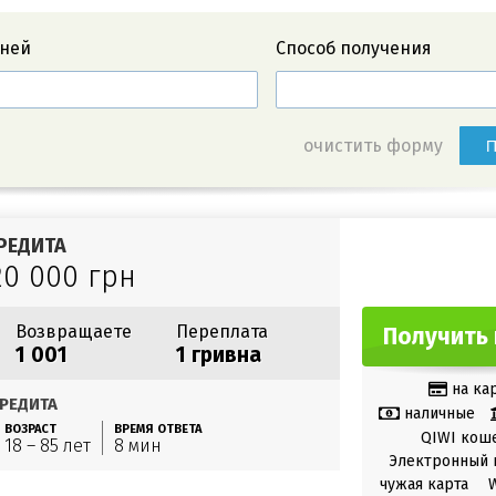
дней
Способ получения
очистить форму
П
РЕДИТА
20 000 грн
Возвращаете
Переплата
Получить 
1 001
1 гривна
на ка
РЕДИТА
наличные
ВОЗРАСТ
ВРЕМЯ ОТВЕТА
QIWI кош
18 – 85 лет
8 мин
Электронный 
чужая карта