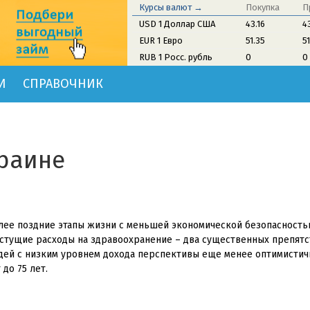
Курсы валют →
Покупка
П
USD 1 Доллар США
43.16
4
EUR 1 Евро
51.35
5
RUB 1 Росс. рубль
0
0
И
СПРАВОЧНИК
краине
лее поздние этапы жизни с меньшей экономической безопасностью
стущие расходы на здравоохранение – два существенных препятст
дей с низким уровнем дохода перспективы еще менее оптимистич
до 75 лет.