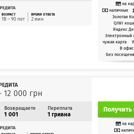
на ка
РЕДИТА
наличные
ВОЗРАСТ
ВРЕМЯ ОТВЕТА
Золотая К
18 – 90 лет
2 мин
QIWI кош
Яндекс Де
Электронный 
чужая карта
В офис
Без посещени
РЕДИТА
– 12 000 грн
Возвращаете
Переплата
Получить 
1 001
1 гривна
на ка
РЕДИТА
налич