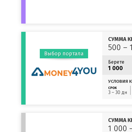
СУММА К
500 – 
Выбор портала
Берете
1 000
УСЛОВИЯ К
СРОК
3 – 30 дн
СУММА К
1 000 