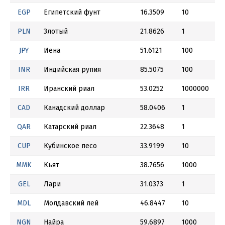
EGP
Египетский фунт
16.3509
10
PLN
Злотый
21.8626
1
JPY
Иена
51.6121
100
INR
Индийская рупия
85.5075
100
IRR
Иранский риал
53.0252
1000000
CAD
Канадский доллар
58.0406
1
QAR
Катарский риал
22.3648
1
CUP
Кубинское песо
33.9199
10
MMK
Кьят
38.7656
1000
GEL
Лари
31.0373
1
MDL
Молдавский лей
46.8447
10
NGN
Найра
59.6897
1000