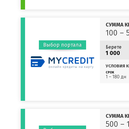
СУММА К
100 – 
Выбор портала
Берете
1 000
УСЛОВИЯ К
СРОК
1 – 180 дн
СУММА К
500 – 