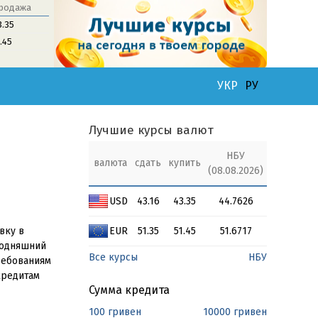
родажа
3.35
1.45
УКР
РУ
Лучшие курсы валют
НБУ
валюта
сдать
купить
(08.08.2026)
USD
43.16
43.35
44.7626
вку в
EUR
51.35
51.45
51.6717
годняшний
Все курсы
НБУ
ребованиям
кредитам
Сумма кредита
100 гривен
10000 гривен