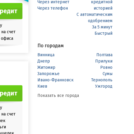
Через интернет
кредитной
Через телефон
историей
кредит
С автоматическим
одобрением
у
За 5 минут
на счет
Быстрый
 офиса
По городам
Винница
Полтава
Днепр
Прилуки
Житомир
Ровно
Запорожье
Сумы
Ивано-Франковск
Тернополь
Киев
Ужгород
кредит
Показать все города
у
на счет
лек
ьги
ошелек