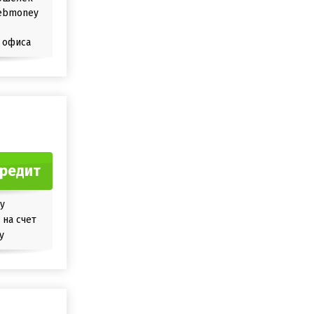
ebmoney
 офиса
кредит
у
на счет
y