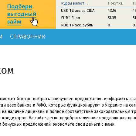
Курсы валют →
Покупка
П
USD 1 Доллар США
43.16
4
EUR 1 Евро
51.35
5
RUB 1 Росс. рубль
0
0
И
СПРАВОЧНИК
ком
 поможет быстро выбрать наилучшее предложение и оформить зая
еди всех банков и МФО, которые функционируют в Украине на се
и на наличие лицензии и полное соответствие законодательным т
 кредиторов. На сайте легко подобрать лучшие предложения по 
 бонусных предложений, экономьте свои деньги с нами.