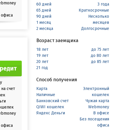
ebmoney
60 дней
3 года
65 дней
Краткосрочные
 офиса
90 дней
Несколько
1 месяц
месяцев
2 месяца
Долгосрочные
Возраст заемщика
18 лет
до 75 лет
19 лет
до 80 лет
20 лет
до 85 лет
кредит
21 год
Способ получения
у
на счет
Карта
Электронный
Наличные
кошелек
лек
Банковский счет
Чужая карта
ьги
QIWI кошелек
Webmoney
ошелек
Яндекс Деньги
В офисе
ebmoney
Без посещения
офиса
 офиса