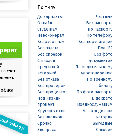
По типу
До зарплаты
Частный
Онлайн
Без паспорта
Студентам
По паспорту
Пенсионерам
По телефону
Безработным
Без поручителей
Без залога
Под 1%
кредит
Без справок
Без фото
С плохой
документов
у
кредитной
По водительскому
на счет
историей
удостоверению
ошелек
Без отказа
По военному
Без проверок
билету
 офиса
Без процентов
По фото паспорта
Под низкий
В декрете
процент
Военнослужащим
Круглосуточно
Без кредитной
вый займ 0%
Без звонков
истории
Срочно
Выгодные
Экспресс
С любой