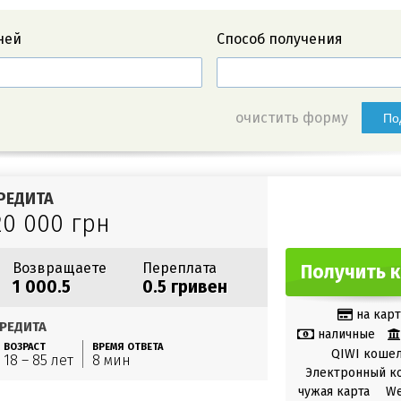
ней
Способ получения
очистить форму
По
РЕДИТА
20 000 грн
Возвращаете
Переплата
Получить 
1 000.5
0.5 гривен
на карт
РЕДИТА
наличные
ВОЗРАСТ
ВРЕМЯ ОТВЕТА
QIWI коше
18 – 85 лет
8 мин
Электронный к
чужая карта
W