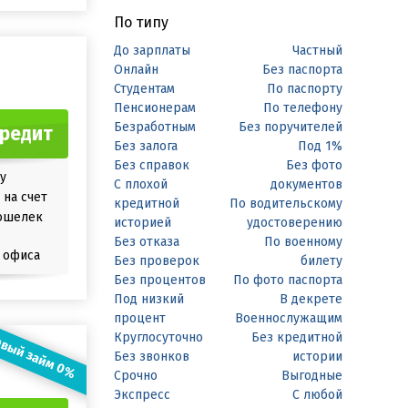
По типу
До зарплаты
Частный
Онлайн
Без паспорта
Студентам
По паспорту
Пенсионерам
По телефону
Безработным
Без поручителей
кредит
Без залога
Под 1%
Без справок
Без фото
у
С плохой
документов
на счет
кредитной
По водительскому
ошелек
историей
удостоверению
Без отказа
По военному
 офиса
Без проверок
билету
Без процентов
По фото паспорта
Под низкий
В декрете
процент
Военнослужащим
вый займ 0%
Круглосуточно
Без кредитной
Без звонков
истории
Срочно
Выгодные
Экспресс
С любой