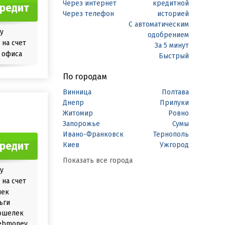
Через интернет
кредитной
кредит
Через телефон
историей
С автоматическим
у
одобрением
на счет
За 5 минут
 офиса
Быстрый
По городам
Винница
Полтава
Днепр
Прилуки
Житомир
Ровно
Запорожье
Сумы
Ивано-Франковск
Тернополь
кредит
Киев
Ужгород
Показать все города
у
на счет
лек
ьги
ошелек
ebmoney