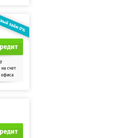
вый займ 0%
кредит
у
на счет
 офиса
кредит