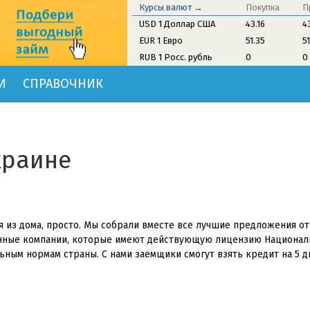
Курсы валют →
Покупка
П
USD 1 Доллар США
43.16
4
EUR 1 Евро
51.35
5
RUB 1 Росс. рубль
0
0
И
СПРАВОЧНИК
краине
дя из дома, просто. Мы собрали вместе все лучшие предложения о
енные компании, которые имеют действующую лицензию Национал
ным нормам страны. С нами заемщики смогут взять кредит на 5 д