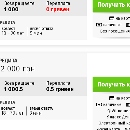
Возвращаете
Переплата
Получить 
1 000
0 гривен
на карт
РЕДИТА
наличные
ВОЗРАСТ
ВРЕМЯ ОТВЕТА
Без посещения
18 – 90 лет
5 мин
РЕДИТА
12 000 грн
Возвращаете
Переплата
Получить 
1 000.5
0.5 гривен
на карт
РЕДИТА
наличные
ВОЗРАСТ
ВРЕМЯ ОТВЕТА
QIWI коше
18 – 70 лет
3 мин
Яндекс Ден
Электронный к
чужая карта
W