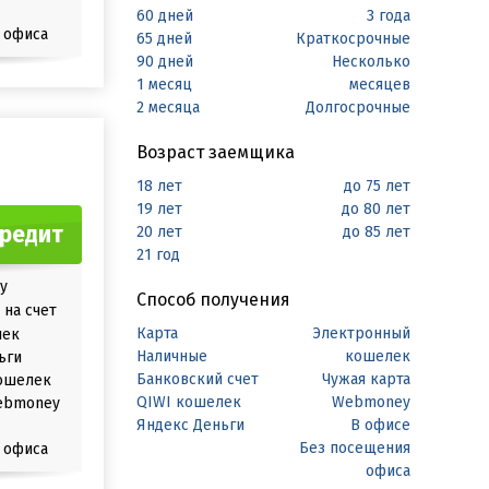
60 дней
3 года
 офиса
65 дней
Краткосрочные
90 дней
Несколько
1 месяц
месяцев
2 месяца
Долгосрочные
Возраст заемщика
18 лет
до 75 лет
19 лет
до 80 лет
кредит
20 лет
до 85 лет
21 год
у
Способ получения
на счет
Карта
Электронный
лек
Наличные
кошелек
ьги
Банковский счет
Чужая карта
ошелек
QIWI кошелек
Webmoney
ebmoney
Яндекс Деньги
В офисе
Без посещения
 офиса
офиса