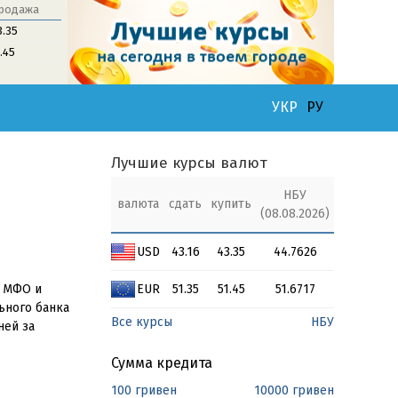
родажа
3.35
1.45
УКР
РУ
Лучшие курсы валют
НБУ
валюта
сдать
купить
(08.08.2026)
USD
43.16
43.35
44.7626
т МФО и
EUR
51.35
51.45
51.6717
ьного банка
Все курсы
НБУ
ней за
Сумма кредита
100 гривен
10000 гривен