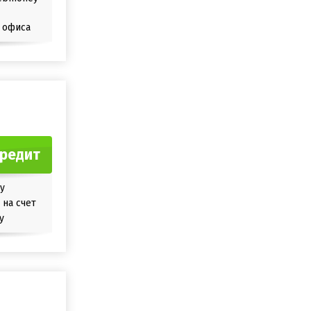
 офиса
кредит
у
на счет
y