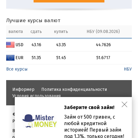
Лучшие курсы валют
валюта
сдать
купить
НБУ (09.08.2026)
USD
43.16
43.35
44.7626
EUR
51.35
51.45
51.6717
Все курсы
НБУ
Информер
Политика конфиденциальности
Условия использования
Заберите свой займ!
©
Займ от 500 гривен, с
PROBANKI.COM.UA
любой кредитной
историей! Первый займ
Вся информация о кредитах и займах предоставлена в
под 1.3%, только сегодня!
ознакомительных целях.