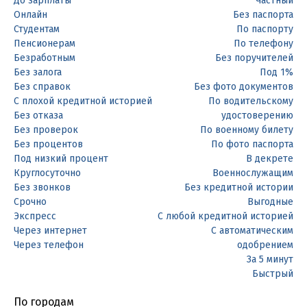
До зарплаты
Частный
Онлайн
Без паспорта
Студентам
По паспорту
Пенсионерам
По телефону
Безработным
Без поручителей
Без залога
Под 1%
Без справок
Без фото документов
С плохой кредитной историей
По водительскому
Без отказа
удостоверению
Без проверок
По военному билету
Без процентов
По фото паспорта
Под низкий процент
В декрете
Круглосуточно
Военнослужащим
Без звонков
Без кредитной истории
Срочно
Выгодные
Экспресс
С любой кредитной историей
Через интернет
С автоматическим
Через телефон
одобрением
За 5 минут
Быстрый
По городам