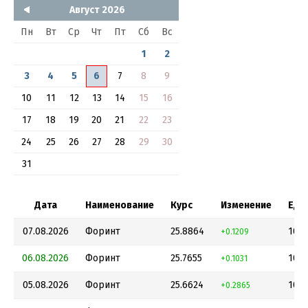
Август 2026
Пн
Вт
Ср
Чт
Пт
Сб
Вс
1
2
3
4
5
6
7
8
9
10
11
12
13
14
15
16
17
18
19
20
21
22
23
24
25
26
27
28
29
30
31
Дата
Наименование
Курс
Изменение
Еди
07.08.2026
Форинт
25.8864
100
+0.1209
06.08.2026
Форинт
25.7655
100
+0.1031
05.08.2026
Форинт
25.6624
100
+0.2865