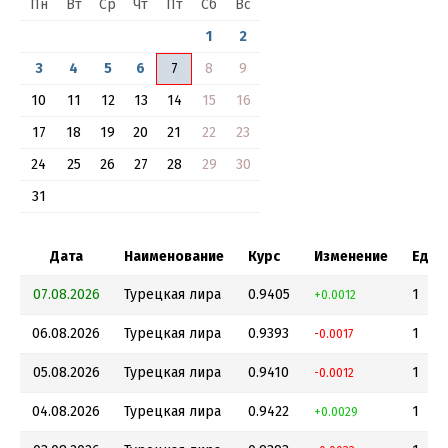
Пн
Вт
Ср
Чт
Пт
Сб
Вс
1
2
3
4
5
6
7
8
9
10
11
12
13
14
15
16
17
18
19
20
21
22
23
24
25
26
27
28
29
30
31
Дата
Наименование
Курс
Изменение
Един
07.08.2026
Турецкая лира
0.9405
1
+0.0012
06.08.2026
Турецкая лира
0.9393
1
-0.0017
05.08.2026
Турецкая лира
0.9410
1
-0.0012
04.08.2026
Турецкая лира
0.9422
1
+0.0029