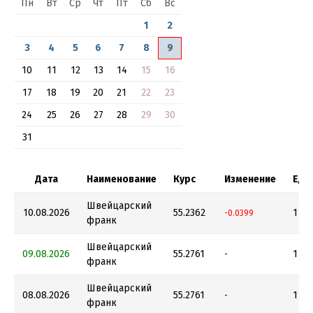
Пн
Вт
Ср
Чт
Пт
Сб
Вс
1
2
3
4
5
6
7
8
9
10
11
12
13
14
15
16
17
18
19
20
21
22
23
24
25
26
27
28
29
30
31
Дата
Наименование
Курс
Изменение
Еди
Швейцарский
10.08.2026
55.2362
1
-0.0399
франк
Швейцарский
09.08.2026
55.2761
1
-
франк
Швейцарский
08.08.2026
55.2761
1
-
франк