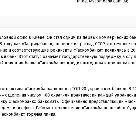
info@tascombank.com.ua;
оловной офис в Киеве. Он стал одним из первых коммерческих ба
 году как «Тавридабанк», он пережил распад СССР и в течение п
ние и соответствующие реквизиты «Таскомбанка» появились в 201
ый банк. Этот статус означает государственную поддержку в случ
й клиентам банка «Таскомбанк» кредит выгодным и привлекател
стого актива «Таскомбанк» вошёл в ТОП-20 украинских банков. В 2
 отделения числом 108 охватили практически каждый украински
нку «Таскомбанк» банкоматы. Официально представляющий «Таск
 дома или офиса. Работает приложение «Таскомбанк онлайн». Сущ
Таскомбанк» горячая линия.