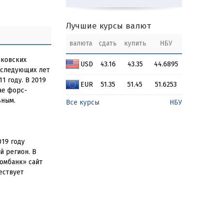
Лучшие курсы валют
валюта
сдать
купить
НБУ
нковских
USD
43.16
43.35
44.6895
оследующих лет
1 году. В 2019
EUR
51.35
51.45
51.6253
ае форс-
ьным.
Все курсы
НБУ
019 году
й регион. В
омбанк» сайт
ествует