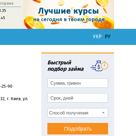
родажа
3.35
1.45
УКР
РУ
Быстрый
подбор займа
3-25-90
2, г. Киев, ул.
Подобрать