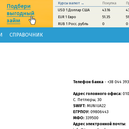
Курсы валют →
Покупка
П
USD 1 Доллар США
43.16
4
EUR 1 Евро
51.35
5
RUB 1 Росс. рубль
0
0
И
СПРАВОЧНИК
Телефон банка
-
+38 044 39
Адрес головного офиса:
0103
С. Петлюры, 30
SWIFT:
MUNIUA22
ЕГРПОУ:
09806443
МФО:
339500
Адрес электронной почты
: