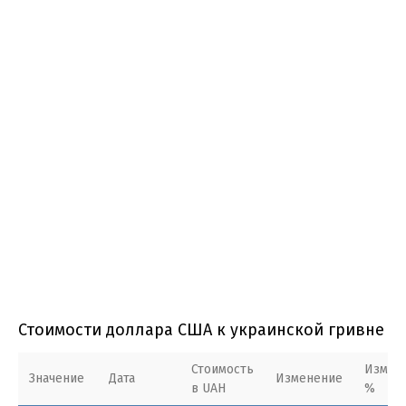
Стоимости доллара США к украинской гривне
Стоимость
Измен
Значение
Дата
Изменение
в UAH
%