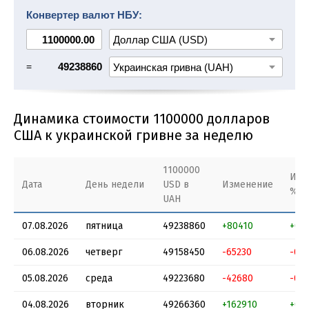
1200000 USD в UAH
1300000 USD в UAH
Конвертер валют НБУ:
1400000 USD в UAH
1500000 USD в UAH
1600000 USD в UAH
1700000 USD в UAH
=
49238860
Динамика стоимости 1100000 долларов
США к украинской гривне за неделю
1100000
Изм
Дата
День недели
USD в
Изменение
%
UAH
07.08.2026
пятница
49238860
+80410
+0.1
06.08.2026
четверг
49158450
-65230
-0.1
05.08.2026
среда
49223680
-42680
-0.0
04.08.2026
вторник
49266360
+162910
+0.3