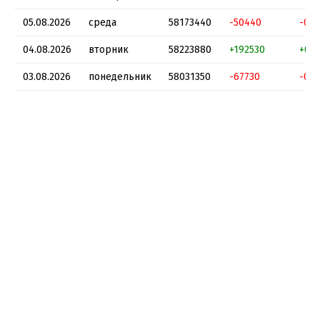
05.08.2026
среда
58173440
-50440
-0.0
04.08.2026
вторник
58223880
+192530
+0.3
03.08.2026
понедельник
58031350
-67730
-0.1