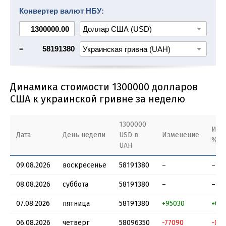
1400000 USD в UAH
1500000 USD в UAH
Конвертер валют НБУ:
1600000 USD в UAH
1700000 USD в UAH
1800000 USD в UAH
1900000 USD в UAH
=
58191380
Динамика стоимости 1300000 долларов
США к украинской гривне за неделю
1300000
Изм
Дата
День недели
USD в
Изменение
%
UAH
09.08.2026
воскресенье
58191380
–
–
08.08.2026
суббота
58191380
–
–
07.08.2026
пятница
58191380
+95030
+0.1
06.08.2026
четверг
58096350
-77090
-0.1