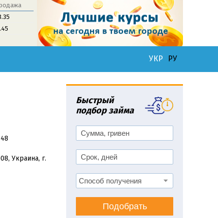
родажа
3.35
1.45
УКР
РУ
Быстрый
подбор займа
848
08, Украина, г.
Подобрать