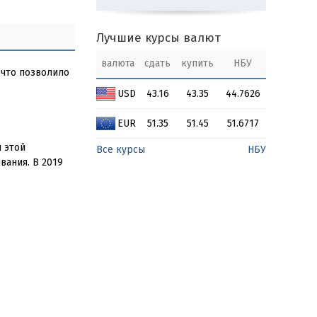
Лучшие курсы валют
валюта
сдать
купить
НБУ
 что позволило
USD
43.16
43.35
44.7626
EUR
51.35
51.45
51.6717
и этой
Все курсы
НБУ
вания. В 2019