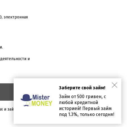
0, электронная
и.
 деятельности и
Заберите свой займ!
Займ от 500 гривен, с
любой кредитной
историей! Первый займ
х и займах предоставлена в ознакомительных целях.
под 1.3%, только сегодня!