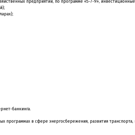
яйственных предприятий, по программе «5-7-9», инвестиционные
й);
ларах);
ернет-банкинга.
ных программах в сфере энергосбережения, развития транспорта,