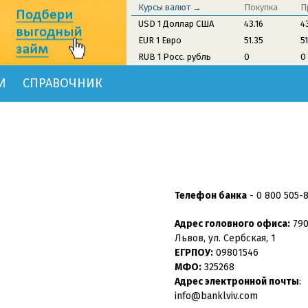
Курсы валют →
Покупка
П
USD 1 Доллар США
43.16
4
EUR 1 Евро
51.35
5
RUB 1 Росс. рубль
0
0
И
СПРАВОЧНИК
Телефон банка
-
0 800 505-
Адрес головного офиса:
790
Львов, ул. Сербская, 1
ЕГРПОУ:
09801546
МФО:
325268
Адрес электронной почты
:
info@banklviv.com