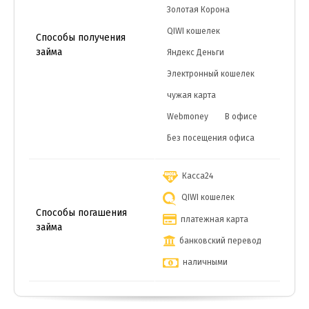
Золотая Корона
QIWI кошелек
Способы получения
займа
Яндекс Деньги
Электронный кошелек
чужая карта
Webmoney
В офисе
Без посещения офиса
Касса24
QIWI кошелек
Способы погашения
платежная карта
займа
банковский перевод
наличными