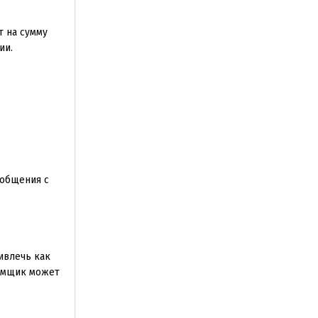
т на сумму
ии.
 общения с
ивлечь как
аемщик может