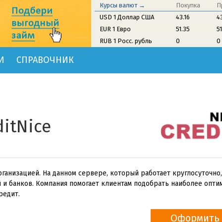
Курсы валют →
Покупка
П
USD 1 Доллар США
43.16
4
EUR 1 Евро
51.35
5
RUB 1 Росс. рубль
0
0
И
СПРАВОЧНИК
itNice
организацией. На данном сервере, который работает круглосуточно
и банков. Компания помогает клиентам подобрать наиболее опти
редит.
Оформить 