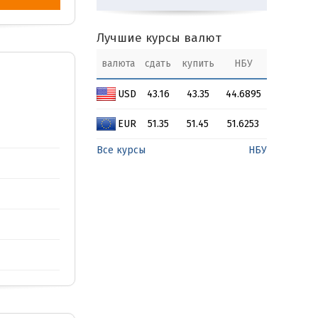
Лучшие курсы валют
валюта
сдать
купить
НБУ
USD
43.16
43.35
44.6895
EUR
51.35
51.45
51.6253
Все курсы
НБУ