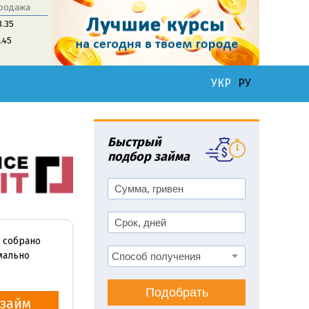
родажа
3.35
1.45
УКР
РУ
Быстрый
подбор займа
, собрано
мально
Подобрать
займ