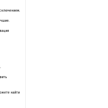
исключением.
учшие.
ивация
.
авить
можете найти