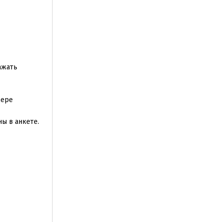
ажать
мере
ы в анкете.