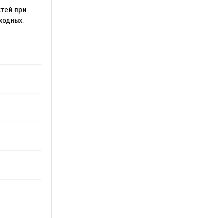
стей при
ходных.