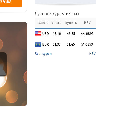
займ
Лучшие курсы валют
валюта
сдать
купить
НБУ
USD
43.16
43.35
44.6895
EUR
51.35
51.45
51.6253
Все курсы
НБУ