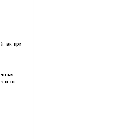
. Так, при
ентная
ся после