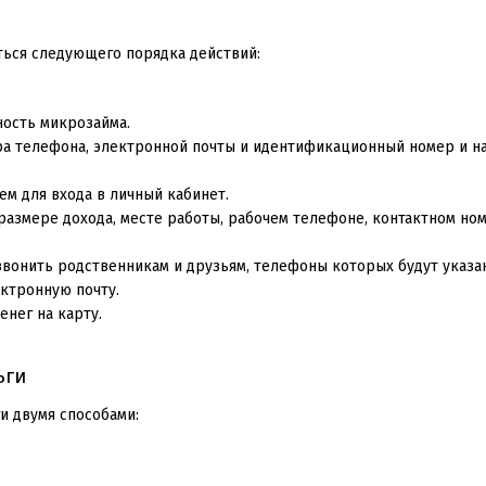
ься следующего порядка действий:
ость микрозайма.
ра телефона, электронной почты и идентификационный номер и н
м для входа в личный кабинет.
размере дохода, месте работы, рабочем телефоне, контактном но
вонить родственникам и друзьям, телефоны которых будут указан
ектронную почту.
нег на карту.
ьги
и двумя способами: