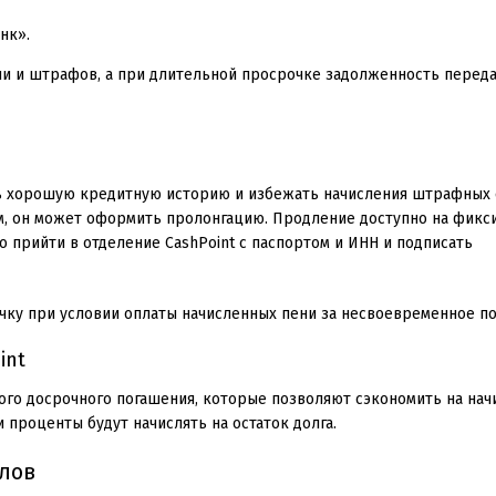
нк».
и и штрафов, а при длительной просрочке задолженность переда
ть хорошую кредитную историю и избежать начисления штрафных 
м, он может оформить пролонгацию. Продление доступно на фик
мо прийти в отделение CashPoint с паспортом и ИНН и подписать
чку при условии оплаты начисленных пени за несвоевременное п
int
ого досрочного погашения, которые позволяют сэкономить на на
проценты будут начислять на остаток долга.
лов