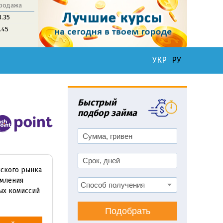
родажа
3.35
1.45
УКР
РУ
Быстрый
подбор займа
нского рынка
рмления
ых комиссий
Подобрать