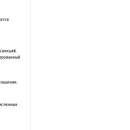
ется
санкций.
сированный
огашение.
численных