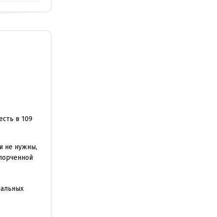
есть в 109
и не нужны,
спорченной
нальных