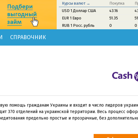
Курсы валют →
Покупка
П
USD 1 Доллар США
43.16
4
EUR 1 Евро
51.35
5
RUB 1 Росс. рубль
0
0
И
СПРАВОЧНИК
вую помощь гражданам Украины и входит в число лидеров украи
одит 370 отделений на украинской территории. Весь процесс офо
кредитования предельно простые и прозрачные, без дополнительн