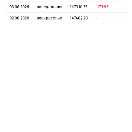
03.08.2026
понедельник
147310.35
-171.93
-0.
02.08.2026
воскресенье
147482.28
–
–