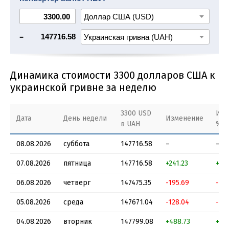
3800 USD в UAH
3900 USD в UAH
=
147716.58
Динамика стоимости 3300 долларов США к
украинской гривне за неделю
3300 USD
Изм
Дата
День недели
Изменение
в UAH
%
08.08.2026
суббота
147716.58
–
–
07.08.2026
пятница
147716.58
+241.23
+0.
06.08.2026
четверг
147475.35
-195.69
-0.
05.08.2026
среда
147671.04
-128.04
-0.
04.08.2026
вторник
147799.08
+488.73
+0.