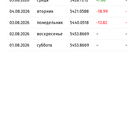
05.08.2026
среда
5428.7212
+7.66
+0.
04.08.2026
вторник
5421.0588
-18.99
-0.
03.08.2026
понедельник
5440.0518
-13.82
-0.
02.08.2026
воскресенье
5453.8669
–
–
01.08.2026
суббота
5453.8669
–
–