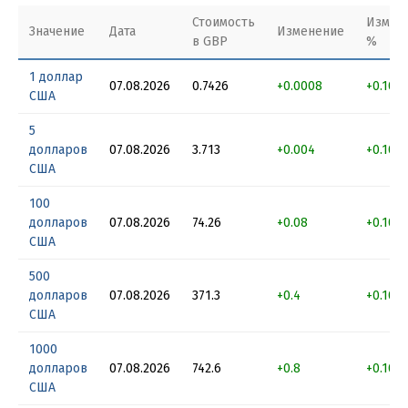
Стоимость
Измен
Значение
Дата
Изменение
в GBP
%
1 доллар
07.08.2026
0.7426
+0.0008
+0.107
США
5
долларов
07.08.2026
3.713
+0.004
+0.107
США
100
долларов
07.08.2026
74.26
+0.08
+0.107
США
500
долларов
07.08.2026
371.3
+0.4
+0.107
США
1000
долларов
07.08.2026
742.6
+0.8
+0.107
США