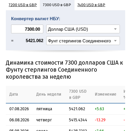
7200 USD в GBP
7400 USD в GBP
7300 USD в GBP
7500 USD в GBP
7600 USD в GBP
7700 USD в GBP
Конвертер валют НБУ:
7800 USD в GBP
7900 USD в GBP
=
5421.062
Динамика стоимости 7300 долларов США к
Фунту стерлингов Соединенного
королевства за неделю
7300 USD
Изм
Дата
День недели
Изменение
в GBP
%
07.08.2026
пятница
5421.062
+5.63
+0.
06.08.2026
четверг
5415.4344
-13.29
-0.