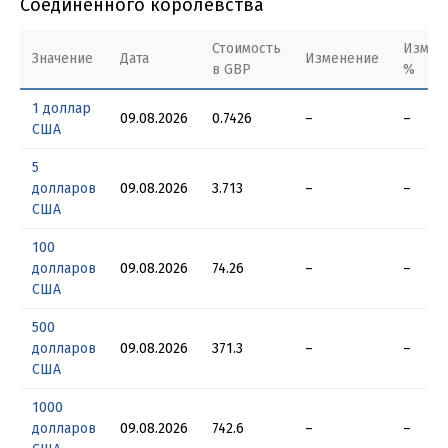
Соединенного королевства
Стоимость
Измен
Значение
Дата
Изменение
в GBP
%
1 доллар
09.08.2026
0.7426
–
–
США
5
долларов
09.08.2026
3.713
–
–
США
100
долларов
09.08.2026
74.26
–
–
США
500
долларов
09.08.2026
371.3
–
–
США
1000
долларов
09.08.2026
742.6
–
–