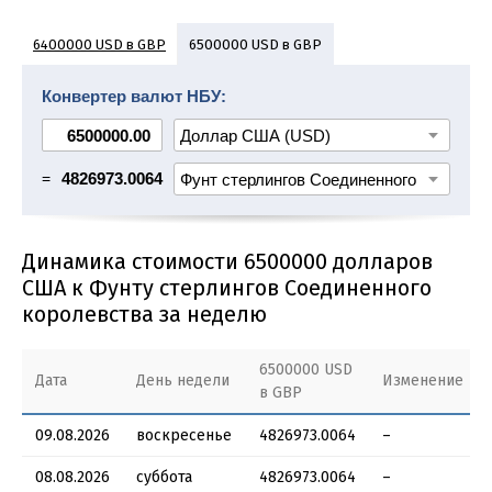
6400000 USD в GBP
6500000 USD в GBP
6600000 USD в GBP
6700000 USD в GBP
Конвертер валют НБУ:
6800000 USD в GBP
6900000 USD в GBP
7000000 USD в GBP
7100000 USD в GBP
=
4826973.0064
Динамика стоимости 6500000 долларов
США к Фунту стерлингов Соединенного
королевства за неделю
6500000 USD
Дата
День недели
Изменение
в GBP
09.08.2026
воскресенье
4826973.0064
–
08.08.2026
суббота
4826973.0064
–