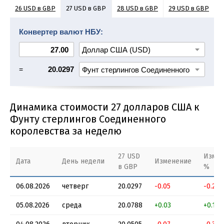
26 USD в GBP
28 USD в GBP
29 USD в GBP
27 USD в GBP
30 USD в GBP
31 USD в GBP
32 USD в GBP
33 USD в GBP
Конвертер валют НБУ:
=
20.0297
Динамика стоимости 27 долларов США к
Фунту стерлингов Соединенного
королевства за неделю
27 USD
Изме
Дата
День недели
Изменение
в GBP
%
06.08.2026
четверг
20.0297
-0.05
-0.25 
05.08.2026
среда
20.0788
+0.03
+0.14