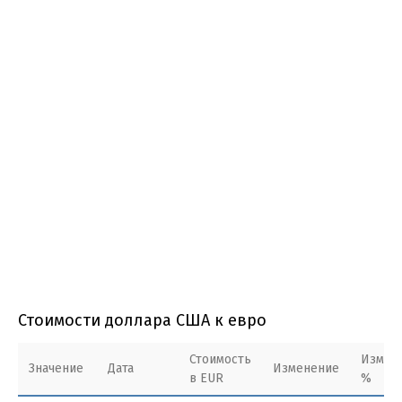
Стоимости доллара США к евро
Стоимость
Измен
Значение
Дата
Изменение
в EUR
%