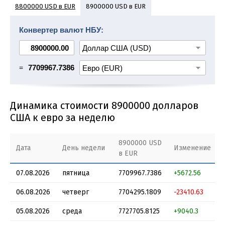
8800000 USD в EUR
8900000 USD в EUR
9000000 USD в EUR
9100000 USD в EUR
Конвертер валют НБУ:
9200000 USD в EUR
9300000 USD в EUR
9400000 USD в EUR
9500000 USD в EUR
=
7709967.7386
Динамика стоимости 8900000 долларов
США к евро за неделю
8900000 USD
Дата
День недели
Изменение
в EUR
07.08.2026
пятница
7709967.7386
+5672.56
06.08.2026
четверг
7704295.1809
-23410.63
05.08.2026
среда
7727705.8125
+9040.3