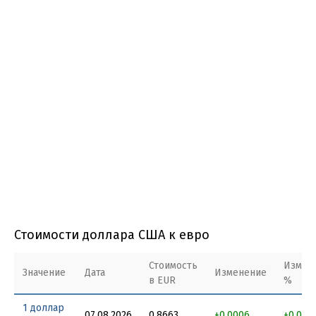
Стоимости доллара США к евро
Стоимость
Измен
Значение
Дата
Изменение
в EUR
%
1 доллар
07.08.2026
0.8663
+0.0006
+0.069