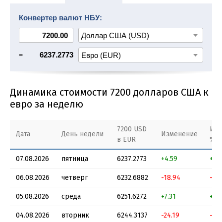
7400 USD в EUR
7500 USD в EUR
7600 USD в EUR
Конвертер валют НБУ:
7700 USD в EUR
7800 USD в EUR
=
6237.2773
Динамика стоимости 7200 долларов США к
евро за неделю
7200 USD
Изм
Дата
День недели
Изменение
в EUR
%
07.08.2026
пятница
6237.2773
+4.59
+0.
06.08.2026
четверг
6232.6882
-18.94
-0.
05.08.2026
среда
6251.6272
+7.31
+0.
04.08.2026
вторник
6244.3137
-24.19
-0.