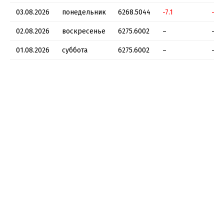
03.08.2026
понедельник
6268.5044
-7.1
-0.
02.08.2026
воскресенье
6275.6002
–
–
01.08.2026
суббота
6275.6002
–
–