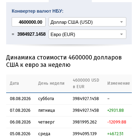
4700000 USD в EUR
4800000 USD в EUR
Конвертер валют НБУ:
4900000 USD в EUR
5000000 USD в EUR
5100000 USD в EUR
5200000 USD в EUR
=
3984927.1458
Динамика стоимости 4600000 долларов
США к евро за неделю
4600000 USD
Дата
День недели
Изменение
в EUR
08.08.2026
суббота
3984927.1458
–
07.08.2026
пятница
3984927.1458
+2931.88
06.08.2026
четверг
3981995.262
-12099.88
05.08.2026
среда
3994095.139
+4672.51