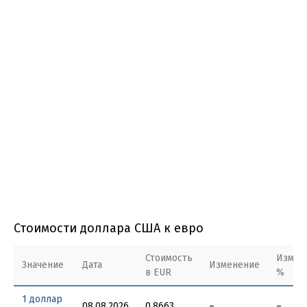
Стоимости доллара США к евро
Стоимость
Измен
Значение
Дата
Изменение
в EUR
%
1 доллар
08.08.2026
0.8663
–
–