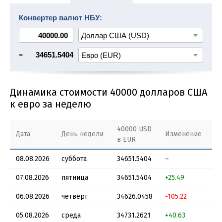
42000 USD в EUR
43000 USD в EUR
44000 USD в EUR
Конвертер валют НБУ:
45000 USD в EUR
46000 USD в EUR
=
34651.5404
Динамика стоимости 40000 долларов США
к евро за неделю
40000 USD
Из
Дата
День недели
Изменение
в EUR
%
08.08.2026
суббота
34651.5404
–
–
07.08.2026
пятница
34651.5404
+25.49
+0
06.08.2026
четверг
34626.0458
-105.22
-0
05.08.2026
среда
34731.2621
+40.63
+0