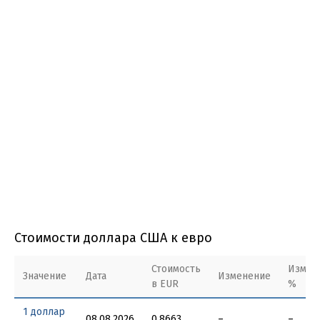
Стоимости доллара США к евро
Стоимость
Измен
Значение
Дата
Изменение
в EUR
%
1 доллар
08.08.2026
0.8663
–
–