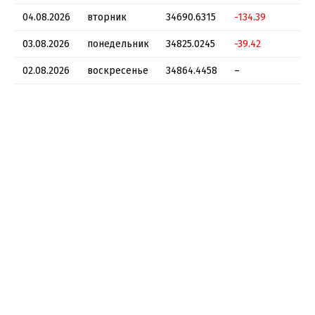
04.08.2026
вторник
34690.6315
-134.39
-0
03.08.2026
понедельник
34825.0245
-39.42
-0
02.08.2026
воскресенье
34864.4458
–
–