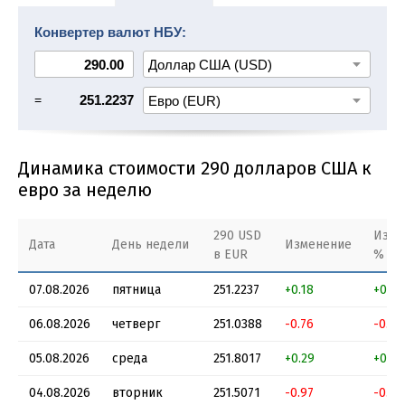
310 USD в EUR
320 USD в EUR
330 USD в EUR
Конвертер валют НБУ:
340 USD в EUR
350 USD в EUR
=
251.2237
Динамика стоимости 290 долларов США к
евро за неделю
290 USD
Изме
Дата
День недели
Изменение
в EUR
%
07.08.2026
пятница
251.2237
+0.18
+0.07
06.08.2026
четверг
251.0388
-0.76
-0.3 
05.08.2026
среда
251.8017
+0.29
+0.12
04.08.2026
вторник
251.5071
-0.97
-0.39