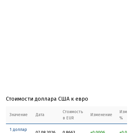
Стоимости доллара США к евро
Стоимость
Измен
Значение
Дата
Изменение
в EUR
%
1 доллар
07.08.2026
0.8663
+0.0006
+0.069