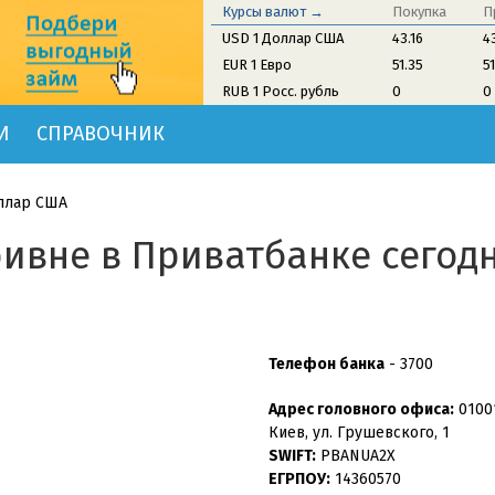
Курсы валют →
Покупка
П
USD 1 Доллар США
43.16
4
EUR 1 Евро
51.35
5
RUB 1 Росс. рубль
0
0
И
СПРАВОЧНИК
ллар США
ивне в Приватбанке сегодн
Телефон банка
-
3700
Адрес головного офиса:
01001
Киев, ул. Грушевского, 1
SWIFT:
PBANUA2X
ЕГРПОУ:
14360570