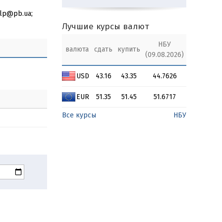
elp@pb.ua;
Лучшие курсы валют
НБУ
валюта
сдать
купить
(09.08.2026)
USD
43.16
43.35
44.7626
EUR
51.35
51.45
51.6717
Все курсы
НБУ