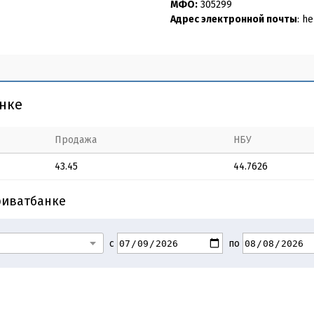
МФО:
305299
Адрес электронной почты
: h
анке
Продажа
НБУ
43.45
44.7626
риватбанке
с
по