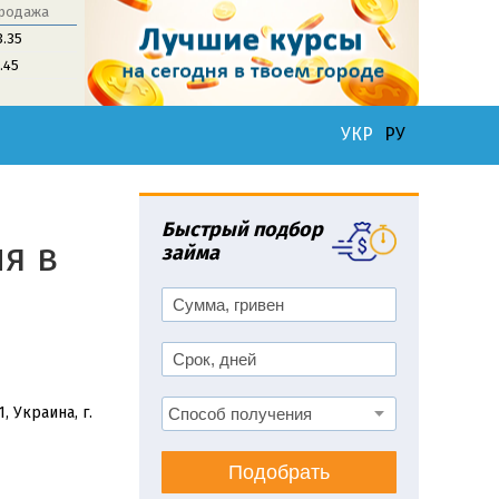
родажа
3.35
1.45
УКР
РУ
Быстрый подбор
я в
займа
, Украина, г.
Подобрать